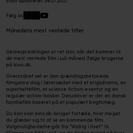
Sidst opdateret
:
06.07.2017
Følg os:
Månedens mest ventede titler
Genrespredningen er ret stor, når det kommer til
de mest ventede film i juli måned ifølge brugerne
på kino.dk.
Overordnet set er den spændingsbetonede
filmgenre dog i førersædet med et krigsdrama, en
superheltefilm, et science fiction-eventyr og en
regulær action-basker. Derudover er der en dansk
familiefilm baseret på et populært bogforlæg.
Du kan som kino.dk-bruger fortælle, hvor meget
du glæder sig til at se en kommende film.
Valgmulighederne går fra ”Aldrig i livet” til
”Filmen jeg SKAL se”, og de findes øverst på hver