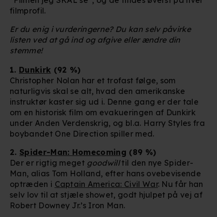
filmprofil.
Er du enig i vurderingerne? Du kan selv påvirke
listen ved at gå ind og afgive eller ændre din
stemme!
1.
Dunkirk
(92 %)
Christopher Nolan har et trofast følge, som
naturligvis skal se alt, hvad den amerikanske
instruktør kaster sig ud i. Denne gang er der tale
om en historisk film om evakueringen af Dunkirk
under Anden Verdenskrig, og bl.a. Harry Styles fra
boybandet One Direction spiller med.
2.
Spider-Man: Homecoming
(89 %)
Der er rigtig meget
goodwill
til den nye Spider-
Man, alias Tom Holland, efter hans ovebevisende
optræden i
Captain America: Civil War
. Nu får han
selv lov til at stjæle showet, godt hjulpet på vej af
Robert Downey Jr.’s Iron Man.