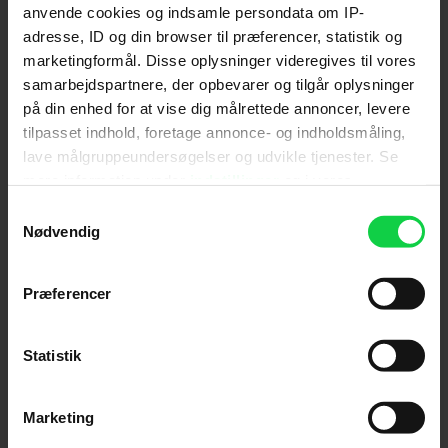
anvende cookies og indsamle persondata om IP-
mængden sikkert stige fremover, og med den
adresse, ID og din browser til præferencer, statistik og
tidlige
buzz
taget i betragtning, ser det godt ud
for filmen.
marketingformål. Disse oplysninger videregives til vores
samarbejdspartnere, der opbevarer og tilgår oplysninger
på din enhed for at vise dig målrettede annoncer, levere
tilpasset indhold, foretage annonce- og indholdsmåling,
lave målgruppeundersøgelser og udvikle tjenester. Se
Følg os for de seneste nyheder, konkurrencer
mere information under
indstillinger
og i vores
samt film- og serietips:
persondatapolitik. Du kan altid trække dit samtykke
Samtykkevalg
tilbage eller ændre indstillinger fra vores
Nødvendig
"Cookiedeklaration", eller ved at trykke på "Privacy
trigger" ikonet.
Præferencer
Mest læste nyheder
Hvis du tillader det, vil vi også gerne:
Indsamle præcise oplysninger om din placering,
Statistik
der kan være nøjagtig inden for få meter
Identificere din enhed baseret på en scanning af
Marketing
dens unikke karakteristika (fingerprinting)