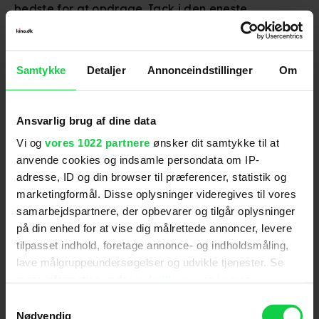
bedste for at opdrage Jack i den eneste
virkelighed, han kender til. Men sønnens
nysgerrighed vokser og sammen planlægger de at
flygte fra værelset og ud i den virkelige verden.
Samtykke
Detaljer
Annonceindstillinger
Om
Brie Larson
vandt en Oscar for sin præstation som
den unge mor.
Ansvarlig brug af dine data
Miracles from Heaven
Vi og
vores 1022 partnere
ønsker dit samtykke til at
Drama om moren Christy (
Jennifer Garner
), hvis
anvende cookies og indsamle persondata om IP-
10-årige datter, Anna, har en sjælden,
adresse, ID og din browser til præferencer, statistik og
uhelbredelig sygdom. Christy forsøger ihærdigt at
finde en kur, men efter et fald fra et træ bliver
marketingformål. Disse oplysninger videregives til vores
datteren mirakuløst helbredt.
samarbejdspartnere, der opbevarer og tilgår oplysninger
på din enhed for at vise dig målrettede annoncer, levere
tilpasset indhold, foretage annonce- og indholdsmåling,
The Dressmaker
lave målgruppeundersøgelser og udvikle tjenester. Se
Filmen handler om
haute couture
-designeren Tilly
mere information under
indstillinger
og i vores
Dunnage (
Kate Winslet
), der vender tilbage til sin
persondatapolitik. Du kan altid trække dit samtykke
australske fødeby for at pleje sin syge mor. Tilly er
Samtykkevalg
tilbage eller ændre indstillinger fra vores
dog ikke kun kendt for sin succes som
Nødvendig