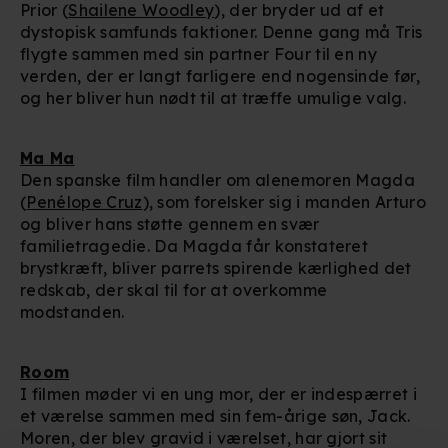
Prior (
Shailene Woodley
), der bryder ud af et
dystopisk samfunds faktioner. Denne gang må Tris
flygte sammen med sin partner Four til en ny
verden, der er langt farligere end nogensinde før,
og her bliver hun nødt til at træffe umulige valg.
Ma Ma
Den spanske film handler om alenemoren Magda
(
Penélope Cruz
), som forelsker sig i manden Arturo
og bliver hans støtte gennem en svær
familietragedie. Da Magda får konstateret
brystkræft, bliver parrets spirende kærlighed det
redskab, der skal til for at overkomme
modstanden.
Room
I filmen møder vi en ung mor, der er indespærret i
et værelse sammen med sin fem-årige søn, Jack.
Moren, der blev gravid i værelset, har gjort sit