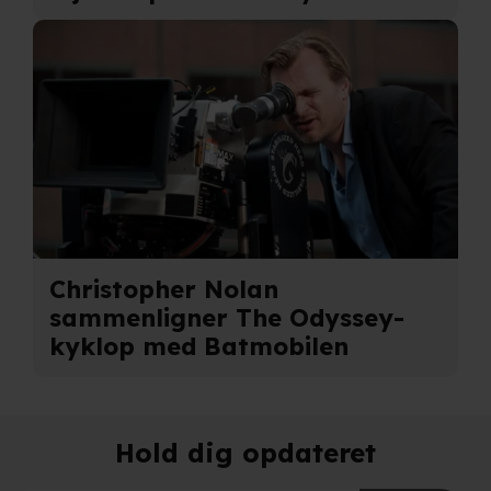
adresse. IP-adressen kan blive delt med vores
partnere.
Du kan læse mere om vores brug af cookies og
behandling af dine personoplysninger i både vores
privatlivspolitik
og
cookiepolitik
.
Christopher Nolan
sammenligner The Odyssey-
kyklop med Batmobilen
Hold dig opdateret