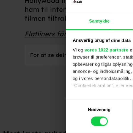
Hollywood har altid været drømm
ham til interview om hans nye fi
filmen tiltrak "hans mørke, nordi
Samtykke
Flatliners får premiere på torsd
Ansvarlig brug af dine data
Vi og
vores 1022 partnere
øn
For at se dette indhold skal marketingco
browser til præferencer, stat
opbevarer og tilgår oplysning
annonce- og indholdsmåling,
og i vores persondatapolitik. 
"Cookiedeklaration", eller ved
Følg os fo
Hvis du tillader det, vil vi og
Samtykkevalg
Indsamle præcise oply
Nødvendig
Identificere din enhed
Dine valg anvendes på hele w