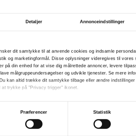
en, fortalte den sympatiske instruktør
lm. Undervejs i samtalen kom han bl.a. 
ske sjæl". Se hele interviewet øverst.
Detaljer
Annonceindstillinger
ag den 9. november
.
sker dit samtykke til at anvende cookies og indsamle personda
okies være slået til. Klik her for at ændre dine ind
istik og marketingformål. Disse oplysninger videregives til vore
er på din enhed for at vise dig målrettede annoncer, levere tilpas
 lave målgruppeundersøgelser og udvikle tjenester. Se mere inf
Du kan altid trække dit samtykke tilbage eller ændre indstillinger
 at trykke på "Privacy trigger" ikonet.
r de seneste nyheder, konkurrencer samt film- og serietips:
så gerne:
sninger om din placering, der kan være nøjagtig inden for få me
Præferencer
Statistik
 baseret på en scanning af dens unikke karakteristika (fingerprin
ebsitet.