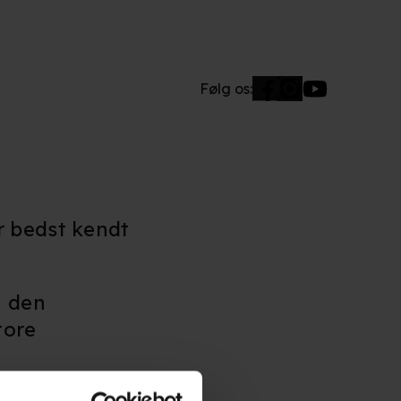
Følg os:
r bedst kendt
i den
tore