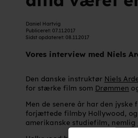
altid været 
Daniel Hartvig
Publiceret
:
07.11.2017
Sidst opdateret
:
08.11.2017
Vores interview med Niels A
Den danske instruktør
Niels Ard
for stærke film som
Drømmen
o
Men de senere år har den jyske f
forjættede filmby Hollywood, og 
amerikanske studiefilm, nemlig