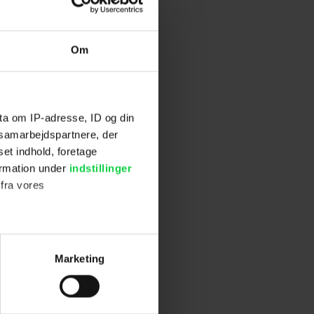
, da vi mødte
ind på, hvorfor
Om
ta om IP-adresse, ID og din
stillinger.
s samarbejdspartnere, der
set indhold, foretage
ormation under
indstillinger
 fra vores
ter
Marketing
ting)