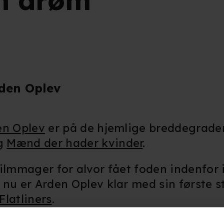
en drøm"
rden Oplev
en Oplev
er på de hjemlige breddegrade
g
Mænd der hader kvinder
.
ilmmager for alvor fået foden indenfor 
nu er Arden Oplev klar med sin første s
Flatliners
.