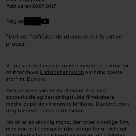
Publiceret
:
20.07.2017
Følg os:
”Det var forfriskende at ændre min kreative
proces”
Vi tog som det eneste danske medie til London for
at interviewe
Christopher Nolan
om hans nyeste
storfilm,
Dunkirk
.
Instruktøren, som er en af nyere tids mest
succesfulde og betydningsfulde filmskabere,
mødte os på den historiske luftbase, Duxford, der i
dag fungerer som krigsmuseum.
Nolan er en alvorlig mand, der laver alvorlige film,
men han er til gengæld ikke bange for at dele ud
af tankerne bag sin kreative proces, gå i dybden