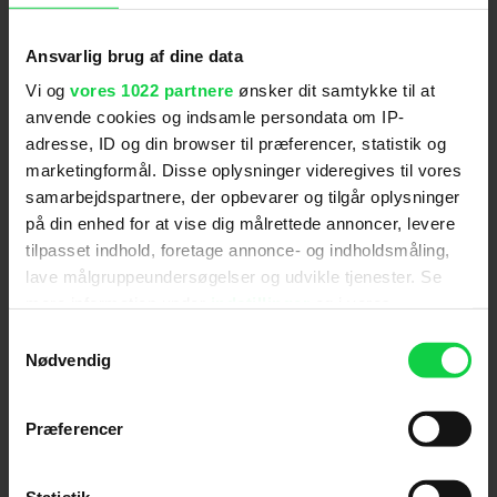
Mest læste nyheder
Ansvarlig brug af dine data
Vi og
vores 1022 partnere
ønsker dit samtykke til at
anvende cookies og indsamle persondata om IP-
adresse, ID og din browser til præferencer, statistik og
marketingformål. Disse oplysninger videregives til vores
samarbejdspartnere, der opbevarer og tilgår oplysninger
på din enhed for at vise dig målrettede annoncer, levere
tilpasset indhold, foretage annonce- og indholdsmåling,
lave målgruppeundersøgelser og udvikle tjenester. Se
mere information under
indstillinger
og i vores
Ny Spider-Man-film imponerer
persondatapolitik. Du kan altid trække dit samtykke
Samtykkevalg
danske anmeldere: "Jeg
tilbage eller ændre indstillinger fra vores
Nødvendig
kapitulerer fuldstændig"
"Cookiedeklaration", eller ved at trykke på "Privacy
trigger" ikonet.
Præferencer
Hvis du tillader det, vil vi også gerne:
Indsamle præcise oplysninger om din placering,
Statistik