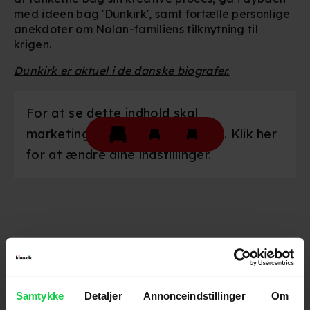
med ideen bag 'Dunkirk', samt fortælle personlige
anekdoter om Nolan-familiens tilknytning til
krigen.
Dunkirk er aktuel i de danske biografer.
For at se dette indhold skal
marketingcookies være slået til. Klik her
for at ændre dine indstillinger.
Følg os for de seneste nyheder, konkurrencer
samt film- og serietips:
Samtykke
Detaljer
Annonceindstillinger
Om