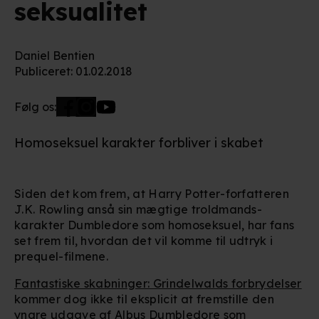
seksualitet
Daniel Bentien
Publiceret
:
01.02.2018
Følg os:
Homoseksuel karakter forbliver i skabet
Siden det kom frem, at Harry Potter-forfatteren
J.K. Rowling anså sin mægtige troldmands-
karakter Dumbledore som homoseksuel, har fans
set frem til, hvordan det vil komme til udtryk i
prequel-filmene.
Fantastiske skabninger: Grindelwalds forbrydelser
kommer dog ikke til eksplicit at fremstille den
yngre udgave af Albus Dumbledore som