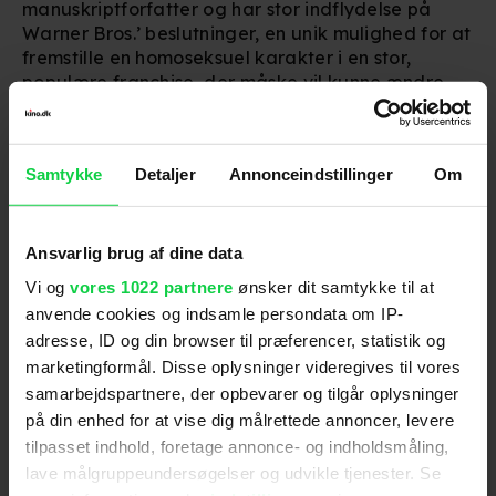
manuskriptforfatter og har stor indflydelse på
Warner Bros.’ beslutninger, en unik mulighed for at
fremstille en homoseksuel karakter i en stor,
populære franchise, der måske vil kunne ændre
homofobers opfattelse. Men nej...
Fantastiske skabninger: Grindelwalds forbrydelser
får premiere den 15. november.
Samtykke
Detaljer
Annonceindstillinger
Om
Ansvarlig brug af dine data
Vi og
vores 1022 partnere
ønsker dit samtykke til at
Følg os for de seneste nyheder, konkurrencer
anvende cookies og indsamle persondata om IP-
samt film- og serietips:
adresse, ID og din browser til præferencer, statistik og
marketingformål. Disse oplysninger videregives til vores
samarbejdspartnere, der opbevarer og tilgår oplysninger
på din enhed for at vise dig målrettede annoncer, levere
Mest læste nyheder
tilpasset indhold, foretage annonce- og indholdsmåling,
lave målgruppeundersøgelser og udvikle tjenester. Se