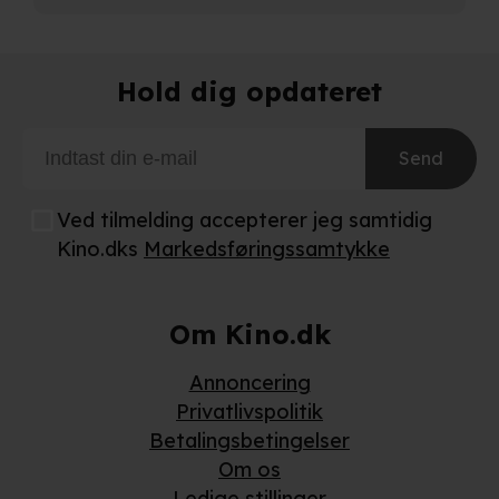
præferencer og til markedsføring.
Når vi anvender cookies, behandler vi kortvarigt din IP-
adresse. IP-adressen kan blive delt med vores
Hold dig opdateret
partnere.
Du kan læse mere om vores brug af cookies og
behandling af dine personoplysninger i både vores
Send
privatlivspolitik
og
cookiepolitik
.
Ved tilmelding accepterer jeg samtidig
Kino.dks
Markedsføringssamtykke
Om Kino.dk
Annoncering
Privatlivspolitik
Betalingsbetingelser
Om os
Ledige stillinger