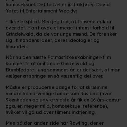
homoseksuel. Det fortæller instruktøren David
Yates til Entertainment Weekly:
- Ikke eksplicit. Men jeg tror, at fansene er klar
over det. Han havde et meget intenst forhold til
Grindelwald, da de var unge mænd. De forelsker
sig i hinandens ideer, deres ideologier og
hinanden.
Når nu den næste Fantastiske skabninger-film
kommer til at omhandle Gindelwald og
Dumbledore i ungdommens år, er det sært, at man
vælger at springe en så væsentlig del over.
Måske er producerne bange for at skræmme
mindre homo-venlige lande som Rusland (hvor
Skønheden og udyret
sidste år fik en 16 års-censur
pga. en meget mild, homoseksuel reference),
hvilket vil gå ud over filmens indtjening.
Men på den anden side har Rowling, der er