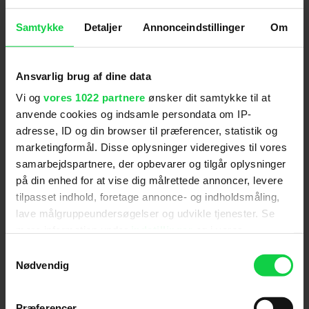
Følg os for de seneste nyheder, konkurrencer
Samtykke
Detaljer
Annonceindstillinger
Om
samt film- og serietips:
Ansvarlig brug af dine data
Vi og
vores 1022 partnere
ønsker dit samtykke til at
Mest læste nyheder
anvende cookies og indsamle persondata om IP-
adresse, ID og din browser til præferencer, statistik og
marketingformål. Disse oplysninger videregives til vores
samarbejdspartnere, der opbevarer og tilgår oplysninger
på din enhed for at vise dig målrettede annoncer, levere
tilpasset indhold, foretage annonce- og indholdsmåling,
lave målgruppeundersøgelser og udvikle tjenester. Se
mere information under
indstillinger
og i vores
persondatapolitik. Du kan altid trække dit samtykke
Samtykkevalg
tilbage eller ændre indstillinger fra vores
Nødvendig
"Cookiedeklaration", eller ved at trykke på "Privacy
Ny Spider-Man-film imponerer
trigger" ikonet.
danske anmeldere: "Jeg
Præferencer