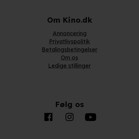
behandling af dine personoplysninger i både vores
privatlivspolitik
og
cookiepolitik
.
Om Kino.dk
Annoncering
Privatlivspolitik
Betalingsbetingelser
Om os
Ledige stillinger
Følg os