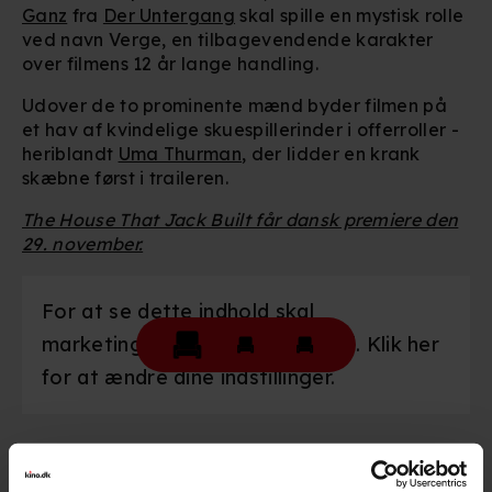
Ganz
fra
Der Untergang
skal spille en mystisk rolle
ved navn Verge, en tilbagevendende karakter
over filmens 12 år lange handling.
Udover de to prominente mænd byder filmen på
et hav af kvindelige skuespillerinder i offerroller -
heriblandt
Uma Thurman
, der lidder en krank
skæbne først i traileren.
The House That Jack Built får dansk premiere den
29. november.
For at se dette indhold skal
marketingcookies være slået til. Klik her
for at ændre dine indstillinger.