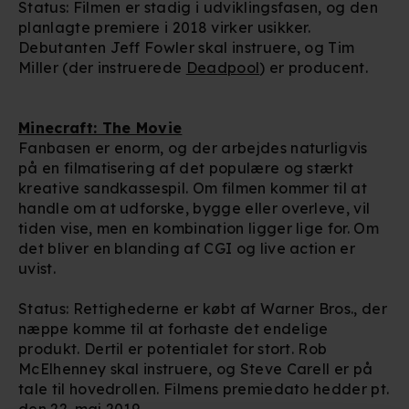
Status: Filmen er stadig i udviklingsfasen, og den
planlagte premiere i 2018 virker usikker.
Debutanten Jeff Fowler skal instruere, og Tim
Miller (der instruerede
Deadpool
) er producent.
Minecraft: The Movie
Fanbasen er enorm, og der arbejdes naturligvis
på en filmatisering af det populære og stærkt
kreative sandkassespil. Om filmen kommer til at
handle om at udforske, bygge eller overleve, vil
tiden vise, men en kombination ligger lige for. Om
det bliver en blanding af CGI og live action er
uvist.
Status: Rettighederne er købt af Warner Bros., der
næppe komme til at forhaste det endelige
produkt. Dertil er potentialet for stort. Rob
McElhenney skal instruere, og Steve Carell er på
tale til hovedrollen. Filmens premiedato hedder pt.
den 22. maj 2019.