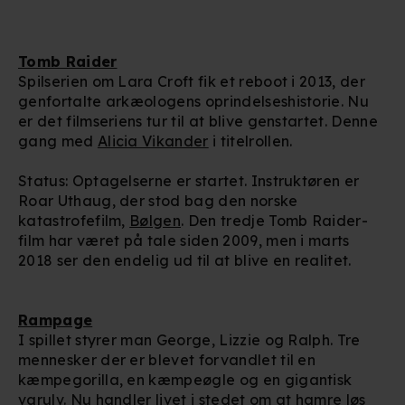
Tomb Raider
Spilserien om Lara Croft fik et reboot i 2013, der
genfortalte arkæologens oprindelseshistorie. Nu
er det filmseriens tur til at blive genstartet. Denne
gang med
Alicia Vikander
i titelrollen.
Status: Optagelserne er startet. Instruktøren er
Roar Uthaug, der stod bag den norske
katastrofefilm,
Bølgen
. Den tredje Tomb Raider-
film har været på tale siden 2009, men i marts
2018 ser den endelig ud til at blive en realitet.
Rampage
I spillet styrer man George, Lizzie og Ralph. Tre
mennesker der er blevet forvandlet til en
kæmpegorilla, en kæmpeøgle og en gigantisk
varulv. Nu handler livet i stedet om at hamre løs