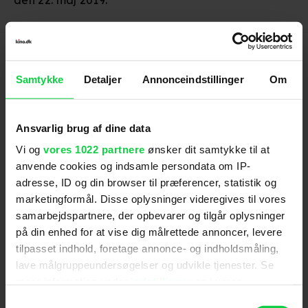
Detective Pikachu
Animerede Pokémon-film i spillefilmslængde er
ikke noget nyt, men det er et live action-eventyr
Samtykke
Detaljer
Annonceindstillinger
Om
baseret på 'Great Detective Pikachu' til Nintendo
3DS.
Ansvarlig brug af dine data
Status: Rob Letterman (
Goosebumps
) skal
Vi og
vores 1022 partnere
ønsker dit samtykke til at
instruere. Der mangler stadig en premieredato,
men produktionen forventes at starte hurtigst
anvende cookies og indsamle persondata om IP-
muligt. Der skal smedes, mens Pokémon Go stadig
adresse, ID og din browser til præferencer, statistik og
er varmt.
marketingformål. Disse oplysninger videregives til vores
samarbejdspartnere, der opbevarer og tilgår oplysninger
på din enhed for at vise dig målrettede annoncer, levere
The Last of Us
tilpasset indhold, foretage annonce- og indholdsmåling,
Det intense spil, om en mand og en piges rejse
lave målgruppeundersøgelser og udvikle tjenester. Se
gennem et virus-inficeret og temmelig
mere information under
indstillinger
og i vores
ubehageligt USA, kombinerer bl.a. Resident Evil-
persondatapolitik. Du kan altid trække dit samtykke
spillene med stemningen i
The Road
. ’The Last of
Samtykkevalg