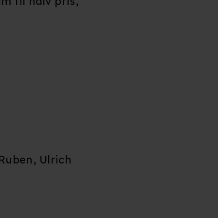
 til halv pris,
 Ruben, Ulrich