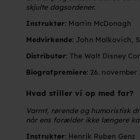
Du kan altid trække dit samty
skjulte dagsordener.
hele websitet.
Instruktør
: Martin McDonagh
Vi bruger egne cookies og coo
funktionalitet, generere stati
Medvirkende
: John Malkovich, 
Når vi anvender cookies, beh
Distributør
: The Walt Disney 
læse mere om vores brug af coo
Biografpremiere
: 26. november
Hvad stiller vi op med far?
Varmt, rørende og humoristisk d
når ens forælder ikke længere kan
Instruktør
: Henrik Ruben Genz