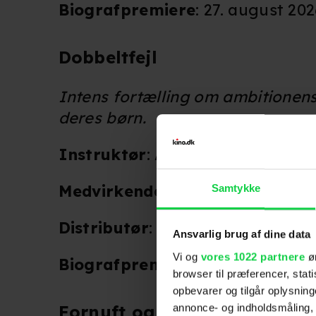
Biografpremiere
: 27. august 20
Dobbeltfejl
Intens fortælling om ambitionens
deres børn.
Instruktør
: Amalie Næsby Fick
Medvirkende
: Sidse Babett Knu
Samtykke
Distributør
: Nordisk Film Distri
Ansvarlig brug af dine data
Vi og
vores 1022 partnere
øn
Biografpremiere
: 24. september
browser til præferencer, stat
opbevarer og tilgår oplysning
Fornuft og følelse
annonce- og indholdsmåling,