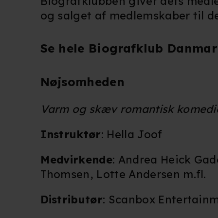
Biografklubben giver dets medlem
og salget af medlemskaber til d
Se hele Biografklub Danmar
Nøjsomheden
Varm og skæv romantisk komedie
Instruktør
: Hella Joof
Medvirkende
: Andrea Heick Gade
Thomsen, Lotte Andersen m.fl.
Distributør
: Scanbox Entertain