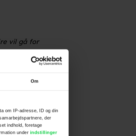
e vil gå for
m.fl.
Om
ta om IP-adresse, ID og din
s samarbejdspartnere, der
set indhold, foretage
ormation under
indstillinger