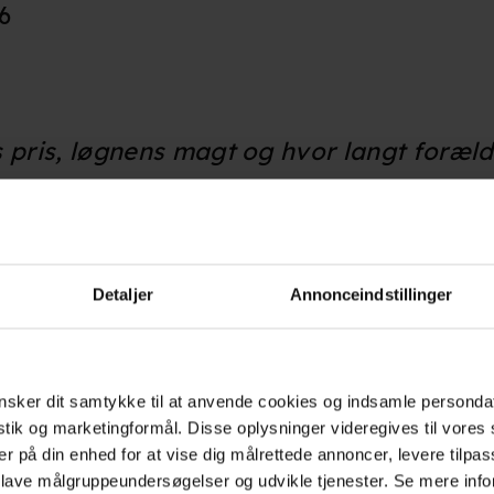
26
 pris, løgnens magt og hvor langt forældr
dsen, Sofie Gråbøl, Asta Kamma August 
Detaljer
Annonceindstillinger
bution
sker dit samtykke til at anvende cookies og indsamle personda
 2026
istik og marketingformål. Disse oplysninger videregives til vore
er på din enhed for at vise dig målrettede annoncer, levere tilpas
 lave målgruppeundersøgelser og udvikle tjenester. Se mere inf