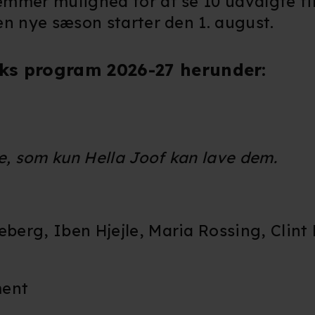
mer mulighed for at se 10 udvalgte film
en nye sæson starter den 1. august.
ks program 2026-27 herunder:
, som kun Hella Joof kan lave dem.
berg, Iben Hjejle, Maria Rossing, Clint
ment