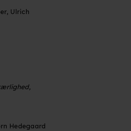
er, Ulrich
kærlighed,
jørn Hedegaard