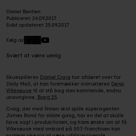
Daniel Bentien
Publiceret
:
24.09.2017
Sidst opdateret
:
25.09.2017
Følg os:
Svært at være uenig
Skuespilleren
Daniel Craig
har afsløret over for
Daily Mail, at han foretrækker instruktøren
Denis
Villeneuve
til at stå bag den kommende, endnu
unavngivne,
Bond 25
.
Craig, der med filmen skal spille superagenten
James Bond for sidste gang, har en del at skulle
have sagt i produktionen, og hans ønske om at få
Villeneuve med ombord på 007-franchisen kan
sagtens vise sig at være udslagsgivende.