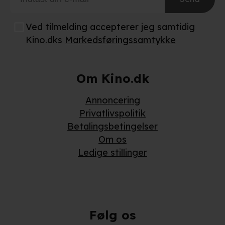
adresse. IP-adressen kan blive delt med vores
partnere.
Du kan læse mere om vores brug af cookies og
Ved tilmelding accepterer jeg samtidig
behandling af dine personoplysninger i både vores
Kino.dks
Markedsføringssamtykke
privatlivspolitik
og
cookiepolitik
.
Om Kino.dk
Annoncering
Privatlivspolitik
Betalingsbetingelser
Om os
Ledige stillinger
Følg os