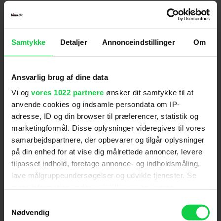
Bond 25 forventes at få premiere november 2019.
Samtykke
Detaljer
Annonceindstillinger
Om
Følg os for de seneste nyheder, konkurrencer
samt film- og serietips:
Ansvarlig brug af dine data
Vi og
vores 1022 partnere
ønsker dit samtykke til at
anvende cookies og indsamle persondata om IP-
adresse, ID og din browser til præferencer, statistik og
Mest læste nyheder
marketingformål. Disse oplysninger videregives til vores
samarbejdspartnere, der opbevarer og tilgår oplysninger
på din enhed for at vise dig målrettede annoncer, levere
tilpasset indhold, foretage annonce- og indholdsmåling,
lave målgruppeundersøgelser og udvikle tjenester. Se
mere information under
indstillinger
og i vores
persondatapolitik. Du kan altid trække dit samtykke
Samtykkevalg
tilbage eller ændre indstillinger fra vores
Nødvendig