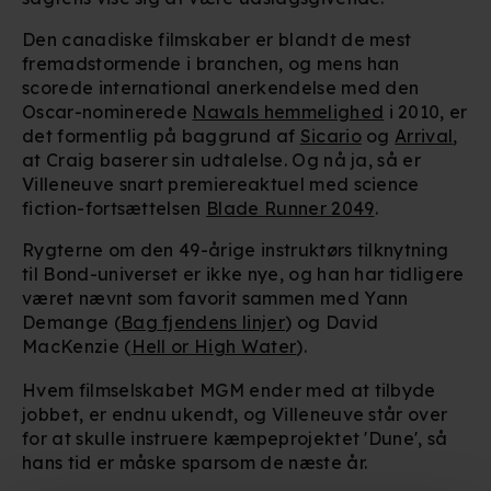
Den canadiske filmskaber er blandt de mest
fremadstormende i branchen, og mens han
scorede international anerkendelse med den
Oscar-nominerede
Nawals hemmelighed
i 2010, er
det formentlig på baggrund af
Sicario
og
Arrival
,
at Craig baserer sin udtalelse. Og nå ja, så er
Villeneuve snart premiereaktuel med science
fiction-fortsættelsen
Blade Runner 2049
.
Rygterne om den 49-årige instruktørs tilknytning
til Bond-universet er ikke nye, og han har tidligere
været nævnt som favorit sammen med Yann
Demange (
Bag fjendens linjer
) og David
MacKenzie (
Hell or High Water
).
Hvem filmselskabet MGM ender med at tilbyde
jobbet, er endnu ukendt, og Villeneuve står over
for at skulle instruere kæmpeprojektet 'Dune', så
hans tid er måske sparsom de næste år.