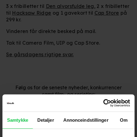
3 x fribilletter til
Den alvorsfulde leg
, 2 x fribilletter
til
Hacksaw Ridge
og 1 gavekort til
Cap Store
på
299 kr.
Vinderen får direkte besked på mail.
Tak til Camera Film, UIP og Cap Store.
Se gårsdagens rigtige svar.
Følg os for de seneste nyheder, konkurrencer
samt film- og serietips:
Samtykke
Detaljer
Annonceindstillinger
Om
Mest læste nyheder