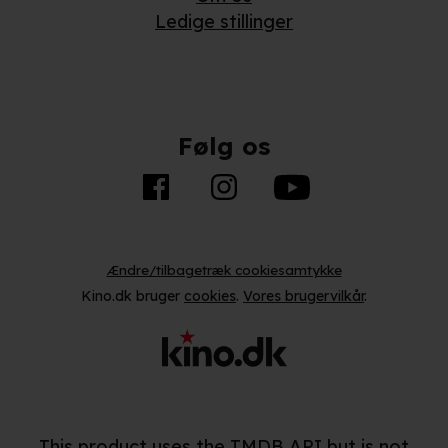
Ledige stillinger
Følg os
Ændre/tilbagetræk cookiesamtykke
Kino.dk bruger
cookies
.
Vores brugervilkår
.
This product uses the TMDB API but is not