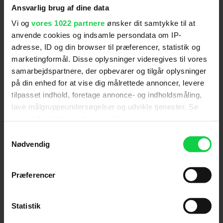
Ansvarlig brug af dine data
Vi og
vores 1022 partnere
ønsker dit samtykke til at
anvende cookies og indsamle persondata om IP-
adresse, ID og din browser til præferencer, statistik og
marketingformål. Disse oplysninger videregives til vores
samarbejdspartnere, der opbevarer og tilgår oplysninger
på din enhed for at vise dig målrettede annoncer, levere
tilpasset indhold, foretage annonce- og indholdsmåling,
lave målgruppeundersøgelser og udvikle tjenester. Se
Ny Spider-Man-film imponerer
mere information under
indstillinger
og i vores
danske anmeldere: "Jeg
persondatapolitik. Du kan altid trække dit samtykke
Samtykkevalg
kapitulerer fuldstændig"
tilbage eller ændre indstillinger fra vores
Nødvendig
"Cookiedeklaration", eller ved at trykke på "Privacy
trigger" ikonet.
Præferencer
Hvis du tillader det, vil vi også gerne:
Indsamle præcise oplysninger om din placering,
Statistik
der kan være nøjagtig inden for få meter