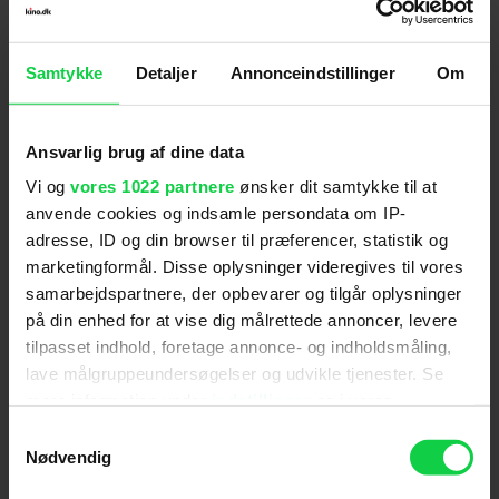
Samtykke
Detaljer
Annonceindstillinger
Om
Følg os for de seneste nyheder, konkurrencer
samt film- og serietips:
Ansvarlig brug af dine data
Vi og
vores 1022 partnere
ønsker dit samtykke til at
anvende cookies og indsamle persondata om IP-
adresse, ID og din browser til præferencer, statistik og
Mest læste nyheder
marketingformål. Disse oplysninger videregives til vores
samarbejdspartnere, der opbevarer og tilgår oplysninger
på din enhed for at vise dig målrettede annoncer, levere
tilpasset indhold, foretage annonce- og indholdsmåling,
lave målgruppeundersøgelser og udvikle tjenester. Se
mere information under
indstillinger
og i vores
persondatapolitik. Du kan altid trække dit samtykke
Samtykkevalg
tilbage eller ændre indstillinger fra vores
Nødvendig
"Cookiedeklaration", eller ved at trykke på "Privacy