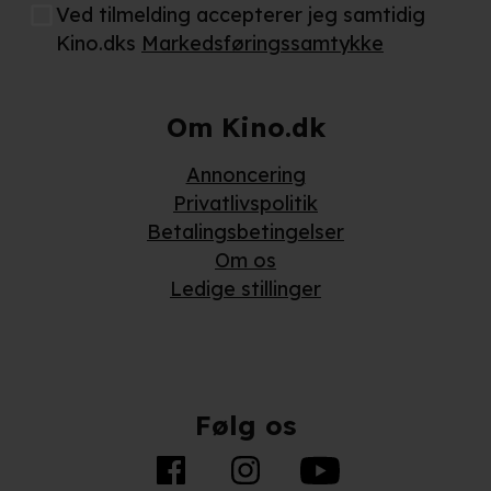
partnere.
Du kan læse mere om vores brug af cookies og
Ved tilmelding accepterer jeg samtidig
behandling af dine personoplysninger i både vores
Kino.dks
Markedsføringssamtykke
privatlivspolitik
og
cookiepolitik
.
Om Kino.dk
Annoncering
Privatlivspolitik
Betalingsbetingelser
Om os
Ledige stillinger
Følg os