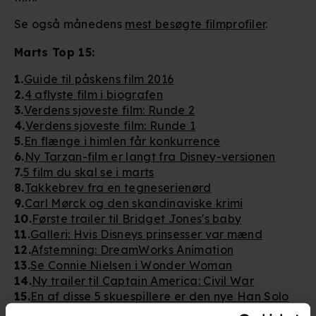
Se også månedens
mest besøgte filmprofiler
.
Marts Top 15:
1.
Guide til påskens film 2016
2.
4 aflyste film i biografen
3.
Verdens sjoveste film: Runde 2
4.
Verdens sjoveste film: Runde 1
5.
En flænge i himlen får konkurrence
6.
Ny Tarzan-film er langt fra Disney-versionen
7.
5 film du skal se i marts
8.
Takkebrev fra en tegneserienørd
9.
Carl Mørck og den skandinaviske krimi
10.
Første trailer til Bridget Jones's baby
11.
Galleri: Hvis Disneys prinsesser var mænd
12.
Afstemning: DreamWorks Animation
13.
Se Connie Nielsen i Wonder Woman
14.
Ny trailer til Captain America: Civil War
15.
En af disse 5 skuespillere er den nye Han Solo