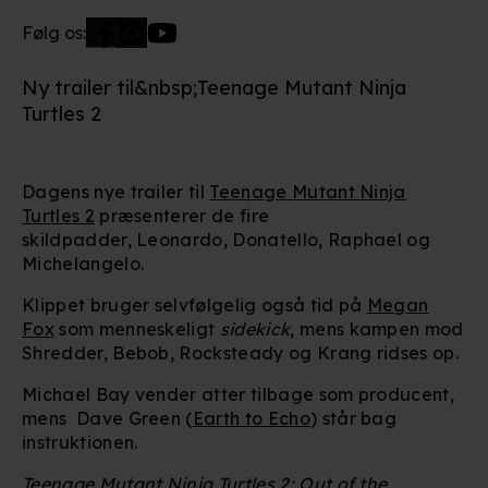
Følg os:
Ny trailer til&nbsp;Teenage Mutant Ninja
Turtles 2
Dagens nye trailer til
Teenage Mutant Ninja
Turtles 2
præsenterer de fire
skildpadder, Leonardo, Donatello, Raphael og
Michelangelo.
Klippet bruger selvfølgelig også tid på
Megan
Fox
som menneskeligt
sidekick
, mens kampen mod
Shredder, Bebob, Rocksteady og Krang ridses op.
Michael Bay vender atter tilbage som producent,
mens Dave Green (
Earth to Echo
) står bag
instruktionen.
Teenage Mutant Ninja Turtles 2: Out of the