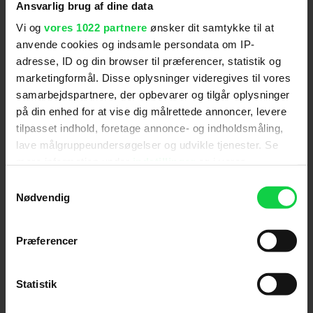
Ansvarlig brug af dine data
Vi og
vores 1022 partnere
ønsker dit samtykke til at
anvende cookies og indsamle persondata om IP-
adresse, ID og din browser til præferencer, statistik og
marketingformål. Disse oplysninger videregives til vores
samarbejdspartnere, der opbevarer og tilgår oplysninger
på din enhed for at vise dig målrettede annoncer, levere
tilpasset indhold, foretage annonce- og indholdsmåling,
Ny Spider-Man-film imponerer
lave målgruppeundersøgelser og udvikle tjenester. Se
mere information under
indstillinger
og i vores
danske anmeldere: "Jeg
persondatapolitik. Du kan altid trække dit samtykke
kapitulerer fuldstændig"
Samtykkevalg
tilbage eller ændre indstillinger fra vores
Nødvendig
"Cookiedeklaration", eller ved at trykke på "Privacy
trigger" ikonet.
Præferencer
Hvis du tillader det, vil vi også gerne:
Indsamle præcise oplysninger om din placering,
Statistik
der kan være nøjagtig inden for få meter