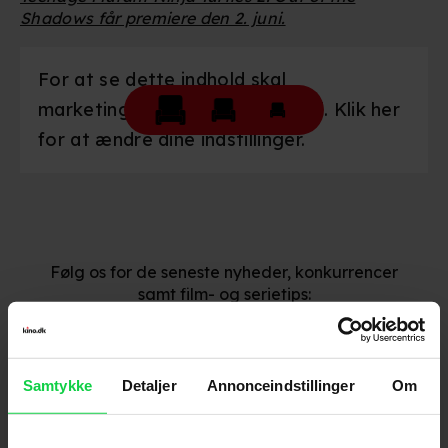
Shadows får premiere den 2. juni.
For at se dette indhold skal
marketingcookies være slået til. Klik her
for at ændre dine indstillinger.
Følg os for de seneste nyheder, konkurrencer
samt film- og serietips:
Samtykke
Detaljer
Annonceindstillinger
Om
Mest læste nyheder