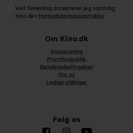
partnere.
Du kan læse mere om vores brug af cookies og
Ved tilmelding accepterer jeg samtidig
behandling af dine personoplysninger i både vores
Kino.dks
Markedsføringssamtykke
privatlivspolitik
og
cookiepolitik
.
Om Kino.dk
Annoncering
Privatlivspolitik
Betalingsbetingelser
Om os
Ledige stillinger
Følg os