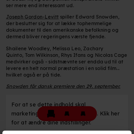
ser mere end interessant ud.
Joseph Gordon-Levitt
spiller Edward Snowden,
der beslutter sig for at lække tophemmelige
dokumenter til den amerikanske befolkning og
dermed bliver regeringens værste fjende.
Shailene Woodley, Melissa Leo, Zachary
Quinto, Tom Wilkinson, Rhys Ifans og Nicolas Cage
medvirker også - sidstnævnte ser endda ud til at
levere en helt normal præstation i en solid film...
hvilket også er på tide.
Snowden får dansk premiere den 29. september.
For at se dette indhold skal
marketingcookies være slået til. Klik her
for at ændre dine indstillinger.