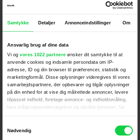
Samtykke
Detaljer
Annonceindstillinger
Om
Følg os for de seneste nyheder, konkurrencer
samt film- og serietips:
Ansvarlig brug af dine data
Vi og
vores 1022 partnere
ønsker dit samtykke til at
anvende cookies og indsamle persondata om IP-
adresse, ID og din browser til præferencer, statistik og
Mest læste nyheder
marketingformål. Disse oplysninger videregives til vores
samarbejdspartnere, der opbevarer og tilgår oplysninger
på din enhed for at vise dig målrettede annoncer, levere
tilpasset indhold, foretage annonce- og indholdsmåling,
lave målgruppeundersøgelser og udvikle tjenester. Se
mere information under
indstillinger
og i vores
persondatapolitik. Du kan altid trække dit samtykke
Samtykkevalg
tilbage eller ændre indstillinger fra vores
Nødvendig
"Cookiedeklaration", eller ved at trykke på "Privacy