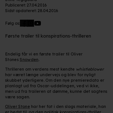
Publiceret
:
27.04.2016
Sidst opdateret
:
28.04.2016
Følg os:
Første trailer til konspirations-thrilleren
Endelig får vi en første trailer til Oliver
Stones
Snowden
.
Thrilleren om verdens mest kendte
whistleblower
har været længe undervejs og blev for nyligt
skubbet yderligere. Om den nye premieredato er
planlagt ud fra Oscar-uddelingen, ved vi ikke,
men ud fra traileren at dømme, kunne det sagtens
være sagen.
Oliver Stone
har her fat i den slags materiale, han
er bedst til, og den politisk konspirations-thriller