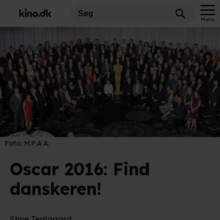
Menu
Foto:
M.P.A.A.
Oscar 2016: Find
danskeren!
Stine Teglgaard