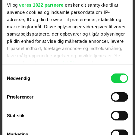
Vi og
vores 1022 partnere
ønsker dit samtykke til at
anvende cookies og indsamle persondata om IP-
adresse, ID og din browser til præferencer, statistik og
marketingformål. Disse oplysninger videregives til vores
samarbejdspartnere, der opbevarer og tilgår oplysninger
på din enhed for at vise dig målrettede annoncer, levere
tilpasset indhold, foretage annonce- og indholdsmåling,
Ny Spider-Man-film imponerer
lave målgruppeundersøgelser og udvikle tjenester. Se
danske anmeldere: "Jeg
mere information under
indstillinger
og i vores
kapitulerer fuldstændig"
persondatapolitik. Du kan altid trække dit samtykke
Samtykkevalg
tilbage eller ændre indstillinger fra vores
Nødvendig
"Cookiedeklaration", eller ved at trykke på "Privacy
trigger" ikonet.
Præferencer
Hvis du tillader det, vil vi også gerne:
Indsamle præcise oplysninger om din placering,
Statistik
der kan være nøjagtig inden for få meter
Identificere din enhed baseret på en scanning af
Marketing