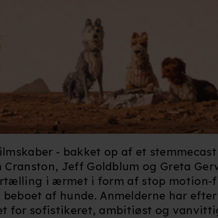
filmskaber - bakket op af et stemmecast
an Cranston, Jeff Goldblum og Greta Ger
rtælling i ærmet i form af stop motion-fi
 beboet af hunde. Anmelderne har efter
t for sofistikeret, ambitiøst og vanvitt