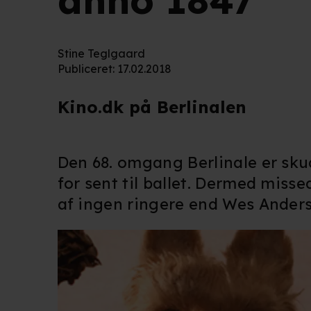
anno 1847
Stine Teglgaard
Publiceret
:
17.02.2018
Kino.dk på Berlinalen
Den 68. omgang Berlinale er sk
for sent til ballet. Dermed misse
af ingen ringere end Wes Ander