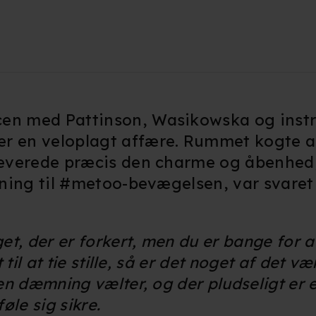
cen med Pattinson, Wasikowska og instr
r en veloplagt affære. Rummet kogte af 
 leverede præcis den charme og åbenhed
ldning til #metoo-bevægelsen, var svare
et, der er forkert, men du er bange for a
t til at tie stille, så er det noget af det 
en dæmning vælter, og der pludseligt er et
le sig sikre.