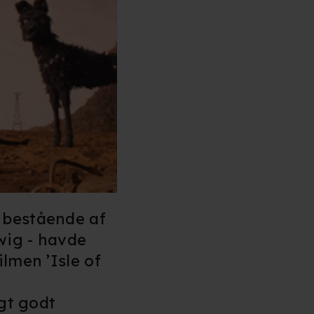
 bestående af
wig - havde
lmen ’Isle of
igt godt