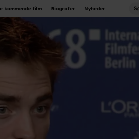
e kommende film
Biografer
Nyheder