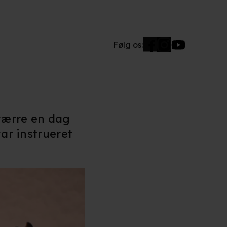
Følg os:
værre en dag
var instrueret