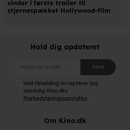
vinder i første trailer til
stjernespækket Hollywood-film
andler vi kortvarigt din IP-adresse. IP-adressen kan blive delt 
kies og behandling af dine personoplysninger i både vores
privatlivspo
Hold dig opdateret
Send
Ved tilmelding accepterer jeg
samtidig Kino.dks
Markedsføringssamtykke
Om Kino.dk