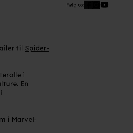
Følg os:
iler til
Spider-
erolle i
lture. En
i
m i Marvel-