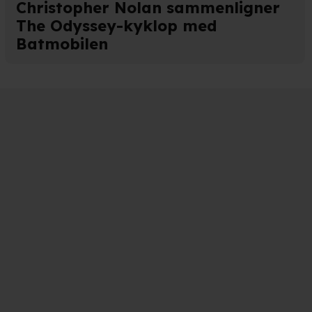
Christopher Nolan sammenligner
The Odyssey-kyklop med
med vores partnere.
Du kan
Batmobilen
litik
og
cookiepolitik
.