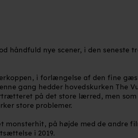
od håndfuld nye scener, i den seneste tra
rkoppen, i forlængelse af den fine gæst
denne gang hedder hovedskurken The Vu
ortrætteret på det store lærred, men som 
rker store problemer.
et monsterhit, på højde med de andre fil
tsættelse i 2019.