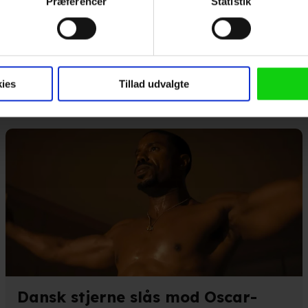
Præferencer
Statistik
 baseret på en scanning af dens unikke karakteristika (fingerprin
r de seneste nyheder, konkurrencer samt film- og serietips:
ebsitet.
 anvende cookies og indsamle persondata om IP-adresse, ID og di
ninger videregives til vores samarbejdspartnere, der opbevarer o
ies
Tillad udvalgte
ede annoncer, levere tilpasset indhold, foretage annonce- og indh
ruppeindsigt. Se mere information under indstillinger og i vores 
så gerne:
ger om din placering, der kan være nøjagtig inden for få meter
eret på en scanning af dens unikke karakteristika (fingerprinting)
kke tilbage eller ændre indstillinger fra vores "Cookiedeklaratio
kies fra tredjeparter til at optimere dit besøg på vores hjemmesid
Dansk stjerne slås mod Oscar-
stik, huske dine præferencer og til markedsføring.