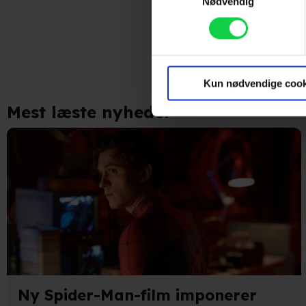
Nødvendig
Identificere din enhed
Følg os fo
Dine valg anvendes på hele w
Vi ønsker dit samtykke til at
marketingformål. Disse oplys
Kun nødvendige cook
enhed for at vise dig målrett
Mest læste nyheder
produktudvikling og opnå målg
Hvis du tillader det, vil vi og
Indsamle præcise oplysnin
Identificere din enhed bas
Du kan altid trække dit samty
hele websitet.
Vi bruger egne cookies og coo
Ny Spider-Man-film imponerer
funktionalitet, generere stati