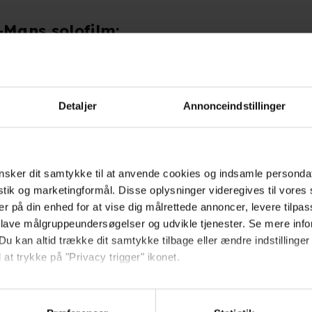
r-Mans solofilm:
000 billetter
0 billetter
Detaljer
Annonceindstillinger
sker dit samtykke til at anvende cookies og indsamle personda
ere den 6. juli.
istik og marketingformål. Disse oplysninger videregives til vore
er på din enhed for at vise dig målrettede annoncer, levere tilpas
 lave målgruppeundersøgelser og udvikle tjenester. Se mere inf
okies være slået til. Klik her for at ændre dine ind
Du kan altid trække dit samtykke tilbage eller ændre indstillinger
 at trykke på "Privacy trigger" ikonet.
så gerne:
sninger om din placering, der kan være nøjagtig inden for få me