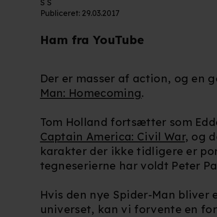
S S
Publiceret
:
29.03.2017
Ham fra YouTube
Der er masser af action, og en g
Man: Homecoming
.
Tom Holland fortsætter som Edde
Captain America: Civil War
, og 
karakter der ikke tidligere er p
tegneserierne har voldt Peter Pa
Hvis den nye Spider-Man bliver 
universet, kan vi forvente en for