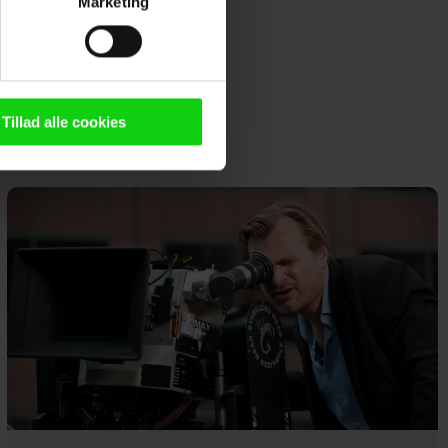
Marketing
ting)
n browser til statistik og
g tilgår oplysninger på din
Tillad alle cookies
oldsmåling, lave
persondatapolitik.
n". Dine valg anvendes på
e. Det gør vi for at sikre