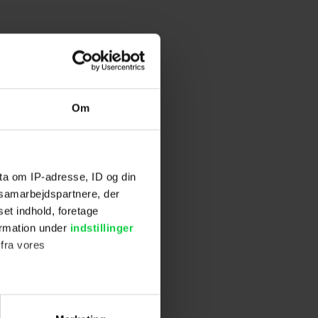
Om
ta om IP-adresse, ID og din
s samarbejdspartnere, der
set indhold, foretage
ormation under
indstillinger
stillinger.
 fra vores
ter