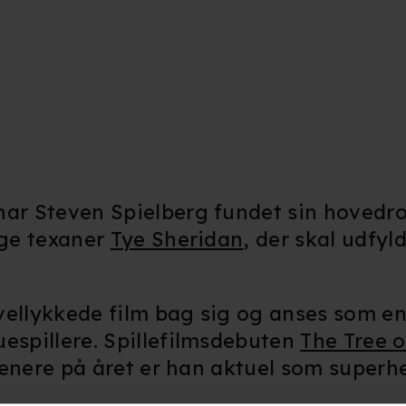
ar Steven Spielberg fundet sin hovedrol
ige texaner
Tye Sheridan
, der skal udfyl
vellykkede film bag sig og anses som en
uespillere. Spillefilmsdebuten
The Tree o
senere på året er han aktuel som superhe