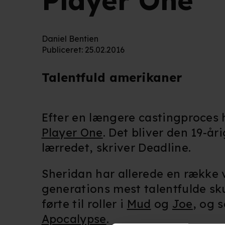
Player One
Daniel Bentien
Publiceret
:
25.02.2016
Talentfuld amerikaner
Efter en længere castingproces h
Player One
. Det bliver den 19-år
lærredet, skriver Deadline.
Sheridan har allerede en række 
generations mest talentfulde sk
førte til roller i
Mud
og
Joe
, og 
Apocalypse
.