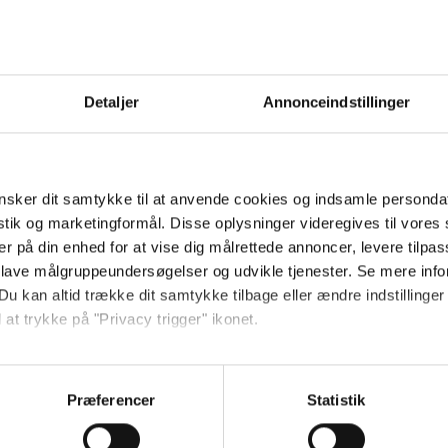
teenageren Wade Watts, der i en nær fr
n virtuelle verden, OASIS. Da skaberen a
mue inde i spillet, hvilket får de millia
Detaljer
Annonceindstillinger
n
er allerede på rollelisten til filmen, de
sker dit samtykke til at anvende cookies og indsamle personda
istik og marketingformål. Disse oplysninger videregives til vore
er på din enhed for at vise dig målrettede annoncer, levere tilpas
n 29. marts 2018.
 lave målgruppeundersøgelser og udvikle tjenester. Se mere inf
Du kan altid trække dit samtykke tilbage eller ændre indstillinger
 at trykke på "Privacy trigger" ikonet.
så gerne:
r de seneste nyheder, konkurrencer samt film- og serietips:
sninger om din placering, der kan være nøjagtig inden for få me
Præferencer
Statistik
 baseret på en scanning af dens unikke karakteristika (fingerprin
ebsitet.