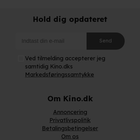
kies og behandling af dine personoplysninger i både vores
privatlivspo
Hold dig opdateret
Send
Ved tilmelding accepterer jeg
samtidig Kino.dks
Markedsføringssamtykke
Om Kino.dk
Annoncering
Privatlivspolitik
Betalingsbetingelser
Om os