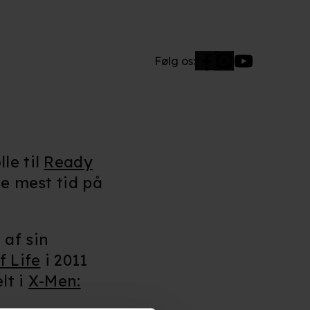
Følg os:
le til
Ready
de mest tid på
 af sin
f Life
i 2011
lt i
X-Men: