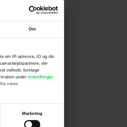
emtid bruger
f OASIS dør,
rder af brugere
Om
r er baseret på
ta om IP-adresse, ID og din
s samarbejdspartnere, der
set indhold, foretage
ormation under
indstillinger
 fra vores
ter
Marketing
ting)