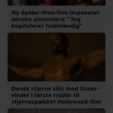
partnere.
Du kan læse mere om vores brug af cookies og
Ny Spider-Man-film imponerer
behandling af dine personoplysninger i både vores
danske anmeldere: "Jeg
privatlivspolitik
og
cookiepolitik
.
kapitulerer fuldstændig"
Dansk stjerne slås mod Oscar-
vinder i første trailer til
stjernespækket Hollywood-film