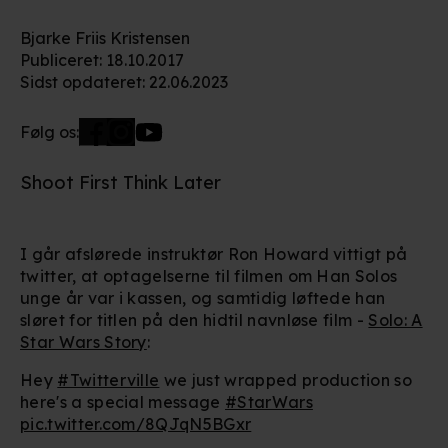
Bjarke Friis Kristensen
Publiceret
:
18.10.2017
Sidst opdateret
:
22.06.2023
Følg os:
Shoot First Think Later
I går afslørede instruktør Ron Howard vittigt på
twitter, at optagelserne til filmen om Han Solos
unge år var i kassen, og samtidig løftede han
sløret for titlen på den hidtil navnløse film -
Solo: A
Star Wars Story
:
Hey
#Twitterville
we just wrapped production so
here's a special message
#StarWars
pic.twitter.com/8QJqN5BGxr