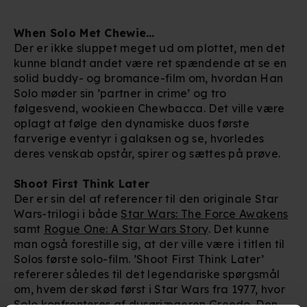
When Solo Met Chewie…
Der er ikke sluppet meget ud om plottet, men det
kunne blandt andet være ret spændende at se en
solid buddy- og bromance-film om, hvordan Han
Solo møder sin ’partner in crime’ og tro
følgesvend, wookieen Chewbacca. Det ville være
oplagt at følge den dynamiske duos første
farverige eventyr i galaksen og se, hvorledes
deres venskab opstår, spirer og sættes på prøve.
Shoot First Think Later
Der er sin del af referencer til den originale Star
Wars-trilogi i både
Star Wars: The Force Awakens
samt
Rogue One: A Star Wars Story
.
Det kunne
man også forestille sig, at der ville være i titlen til
Solos første solo-film. ’Shoot First Think Later’
refererer således til det legendariske spørgsmål
om, hvem der skød først i Star Wars fra 1977, hvor
Solo konfronteres af dusørjægeren Greedo. Den