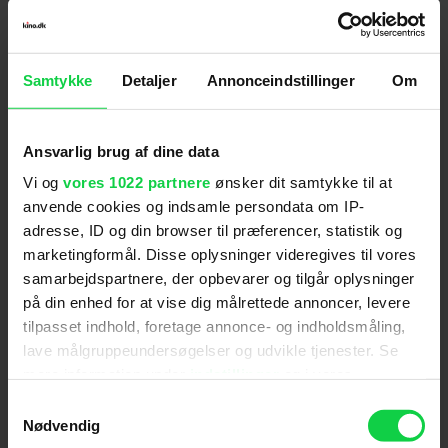
danske titel kunne passende være ’Solo skyder på
det hele’.
Samtykke
Detaljer
Annonceindstillinger
Om
The Trouble of being a Smuggler
Det er oplagt, hvis filmens historie fokuserer på et
farefuldt eventyr, der involverer en god portion
smuglergods ombord på The Millennium Falcon –
Ansvarlig brug af dine data
og de heraf følgende problemer. Desuden
Vi og
vores 1022 partnere
ønsker dit samtykke til at
medvirker en anden velkendt smugler fra
anvende cookies og indsamle persondata om IP-
universet også, nemlig en ung Lando Calrissian,
adresse, ID og din browser til præferencer, statistik og
som i den kommende film portrætteres af
Donald
marketingformål. Disse oplysninger videregives til vores
Glover
.
samarbejdspartnere, der opbevarer og tilgår oplysninger
på din enhed for at vise dig målrettede annoncer, levere
tilpasset indhold, foretage annonce- og indholdsmåling,
Det er som bekendt
Alden Ehrenreich
, der
lave målgruppeundersøgelser og udvikle tjenester. Se
indtager rollen som den unge Han Solo og hermed
mere information under
indstillinger
og i vores
skal gå Harrison Fords ikoniske rolle i bedene.
persondatapolitik. Du kan altid trække dit samtykke
Samtykkevalg
Joonas Suotamo indtager den legendariske rolle
tilbage eller ændre indstillinger fra vores
Nødvendig
som Chewbacca, mens
Emilia Clarke
,
Thandie
"Cookiedeklaration", eller ved at trykke på "Privacy