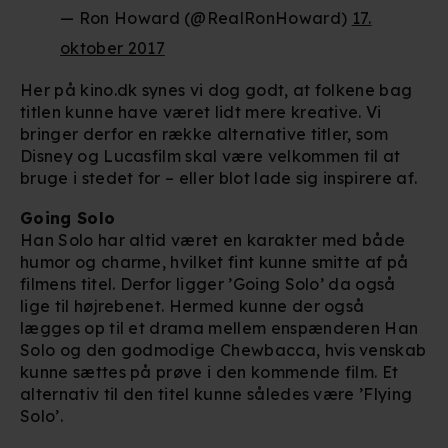
— Ron Howard (@RealRonHoward)
17.
oktober 2017
Her på kino.dk synes vi dog godt, at folkene bag
titlen kunne have været lidt mere kreative. Vi
bringer derfor en række alternative titler, som
Disney og Lucasfilm skal være velkommen til at
bruge i stedet for – eller blot lade sig inspirere af.
Going Solo
Han Solo har altid været en karakter med både
humor og charme, hvilket fint kunne smitte af på
filmens titel. Derfor ligger ’Going Solo’ da også
lige til højrebenet. Hermed kunne der også
lægges op til et drama mellem enspænderen Han
Solo og den godmodige Chewbacca, hvis venskab
kunne sættes på prøve i den kommende film. Et
alternativ til den titel kunne således være ’Flying
Solo’.