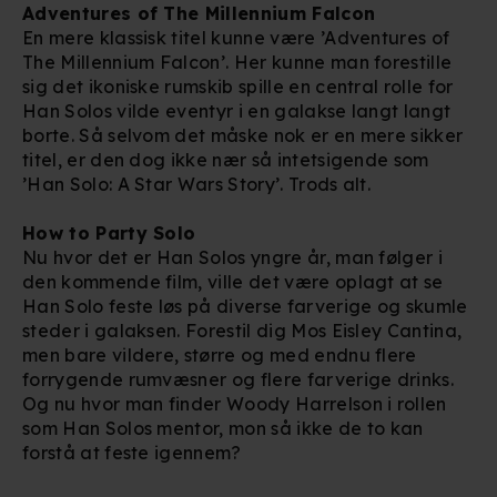
Adventures of The Millennium Falcon
En mere klassisk titel kunne være ’Adventures of
The Millennium Falcon’. Her kunne man forestille
sig det ikoniske rumskib spille en central rolle for
Han Solos vilde eventyr i en galakse langt langt
borte. Så selvom det måske nok er en mere sikker
titel, er den dog ikke nær så intetsigende som
’Han Solo: A Star Wars Story’. Trods alt.
How to Party Solo
Nu hvor det er Han Solos yngre år, man følger i
den kommende film, ville det være oplagt at se
Han Solo feste løs på diverse farverige og skumle
steder i galaksen. Forestil dig Mos Eisley Cantina,
men bare vildere, større og med endnu flere
forrygende rumvæsner og flere farverige drinks.
Og nu hvor man finder Woody Harrelson i rollen
som Han Solos mentor, mon så ikke de to kan
forstå at feste igennem?