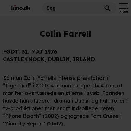
Menu
Colin Farrell
FØDT:
31. MAJ 1976
CASTLEKNOCK, DUBLIN, IRLAND
Så man Colin Farrells intense præstation i
”Tigerland” i 2000, var man næppe i tvivl om, at
man her overværede en stjerne i svøb. Forinden
havde han studeret drama i Dublin og haft roller i
tv-produktioner men snart indspillede ireren
”Phone Booth” (2002) og jagtede
Tom Cruise
i
'Minority Report' (2002).