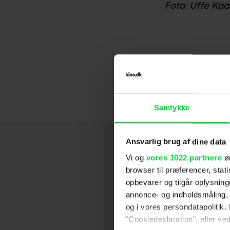
Foto: Uffe Kaa
Samtykke
Ansvarlig brug af dine data
Vi og
vores 1022 partnere
øn
browser til præferencer, stat
opbevarer og tilgår oplysning
annonce- og indholdsmåling,
og i vores persondatapolitik. 
"Cookiedeklaration", eller ved