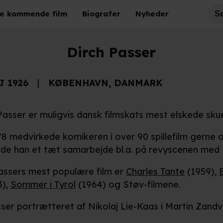
e kommende film
Biografer
Nyheder
Dirch Passer
J 1926
KØBENHAVN, DANMARK
Passer er muligvis dansk filmskats mest elskede skue
978 medvirkede komikeren i over 90 spillefilm gerne
de han et tæt samarbejde bl.a. på revyscenen med 
assers mest populære film er
Charles Tante
(1959),
3),
Sommer i Tyrol
(1964) og Støv-filmene.
sser portrætteret af Nikolaj Lie-Kaas i Martin Zand