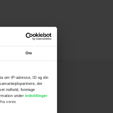
Om
ta om IP-adresse, ID og din
s samarbejdspartnere, der
set indhold, foretage
ormation under
indstillinger
 fra vores