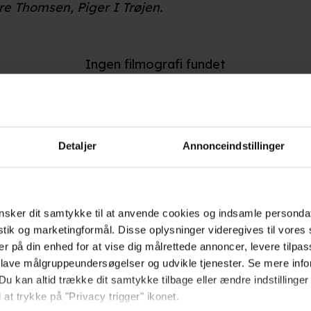
re Thomsen, Piger I Trøjen.
Ingen filmografi fundet
Detaljer
Annonceindstillinger
Hold dig opdateret
sker dit samtykke til at anvende cookies og indsamle personda
istik og marketingformål. Disse oplysninger videregives til vore
Send
er på din enhed for at vise dig målrettede annoncer, levere tilpas
 lave målgruppeundersøgelser og udvikle tjenester. Se mere inf
Ved tilmelding accepterer jeg
Du kan altid trække dit samtykke tilbage eller ændre indstillinger
samtidig Kino.dks
 at trykke på "Privacy trigger" ikonet.
Markedsføringssamtykke