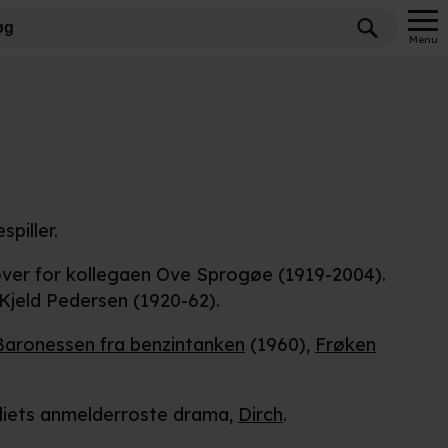
Menu
spiller.
 over for kollegaen Ove Sprogøe (1919-2004).
Kjeld Pedersen (1920-62).
Baronessen fra benzintanken
(1960),
Frøken
vliets anmelderroste drama,
Dirch
.