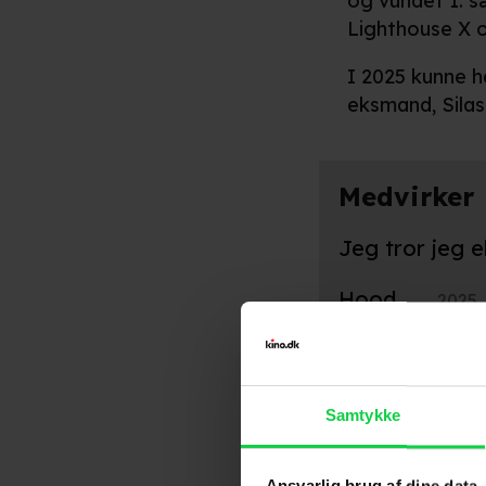
og vundet 1. s
Lighthouse X o
I 2025 kunne ha
eksmand, Silas
Medvirker
Jeg tror jeg e
Hood
2025
Bamse
202
Steppeulven
Samtykke
Stemmer