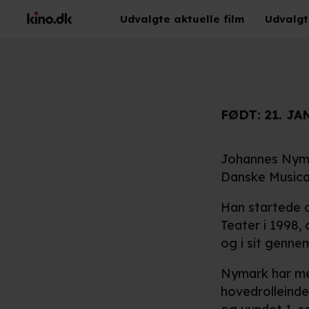
Udvalgte aktuelle film
Udvalgt
FØDT:
21. JA
Johannes Nymar
Danske Musica
Han startede a
Teater i 1998, 
og i sit gennem
Nymark har med
hovedrolleinde