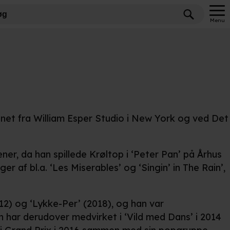
Menu
net fra William Esper Studio i New York og ved Det
er, da han spillede Krøltop i ‘Peter Pan’ på Århus
r af bl.a. ‘Les Miserables’ og ‘Singin’ in The Rain’,
12) og ‘Lykke-Per’ (2018), og han var
n har derudover medvirket i ‘Vild med Dans’ i 2014