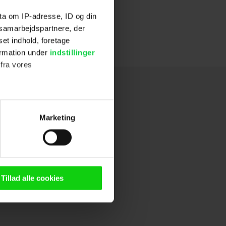
ta om IP-adresse, ID og din
s samarbejdspartnere, der
set indhold, foretage
ormation under
indstillinger
 fra vores
ter
Marketing
ting)
n browser til statistik og
g tilgår oplysninger på din
Tillad alle cookies
oldsmåling, lave
persondatapolitik.