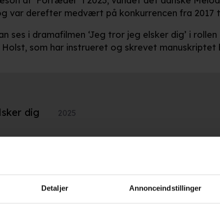
æson af ‘Forræder’ i 2023, vundet det danske Melo
g var derefter medvært på konkurrencen fra 2017 ti
n ses i dramafilmen ‘Jeg tror jeg elsker dig’ i rollen 
 Holst, som har instrueret og skrevet manuskriptet
lsker dig
2025
2
2015
Detaljer
Annonceindstillinger