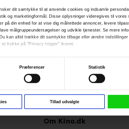
sker dit samtykke til at anvende cookies og indsamle personda
2026
istik og marketingformål. Disse oplysninger videregives til vore
andfe
er på din enhed for at vise dig målrettede annoncer, levere tilpas
2023
 lave målgruppeundersøgelser og udvikle tjenester. Se mere inf
ntyr
Du kan altid trække dit samtykke tilbage eller ændre indstillinger
2023
 at trykke på "Privacy trigger" ikonet.
Hold dig opdateret
 - Filmen
2014
så gerne:
sninger om din placering, der kan være nøjagtig inden for få me
Præferencer
Statistik
Send
 baseret på en scanning af dens unikke karakteristika (fingerprin
ebsitet.
Ved tilmelding accepterer jeg
samtidig Kino.dks
 anvende cookies og indsamle persondata om IP-adresse, ID og di
Markedsføringssamtykke
ninger videregives til vores samarbejdspartnere, der opbevarer o
ies
Tillad udvalgte
ede annoncer, levere tilpasset indhold, foretage annonce- og indh
ruppeindsigt. Se mere information under indstillinger og i vores 
Om Kino.dk
så gerne: