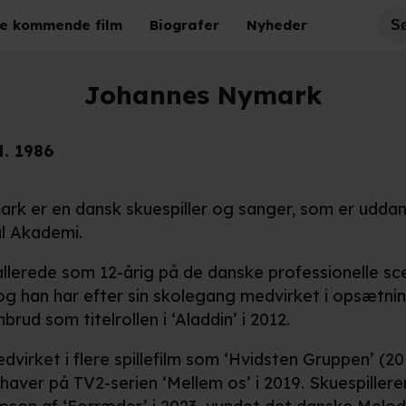
e kommende film
Biografer
Nyheder
Johannes Nymark
N. 1986
k er en dansk skuespiller og sanger, som er uddan
l Akademi.
llerede som 12-årig på de danske professionelle scen
og han har efter sin skolegang medvirket i opsætninge
brud som titelrollen i ‘Aladdin’ i 2012.
virket i flere spillefilm som ‘Hvidsten Gruppen’ (20
haver på TV2-serien ‘Mellem os’ i 2019. Skuespillere