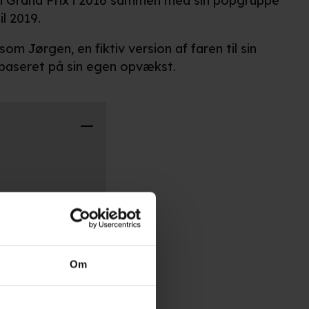
di Grand Prix i 2016 sammen med sin popgruppe
l 2019.
som Jørgen, en fiktiv version af faren til sin
 baseret på sin egen opvækst.
Om