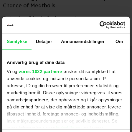
Chance of Meatballs
.
Daley har ikke haft den mest prangende
filmkarriere, men spiller dog en mindre rolle i
’Horrible Bosses’.
Samtykke
Detaljer
Annonceindstillinger
Om
Instruktion
Ansvarlig brug af dine data
Dungeons & Dragons: Honor Among Thieves
2023
Vi og
vores 1022 partnere
ønsker dit samtykke til at
anvende cookies og indsamle persondata om IP-
Game Night
2018
adresse, ID og din browser til præferencer, statistik og
marketingformål. Disse oplysninger videregives til vores
Fars sygt fede bilferie
2015
samarbejdspartnere, der opbevarer og tilgår oplysninger
på din enhed for at vise dig målrettede annoncer, levere
tilpasset indhold, foretage annonce- og indholdsmåling,
lave målgruppeundersøgelser og udvikle tjenester. Se
mere information under
indstillinger
og i vores