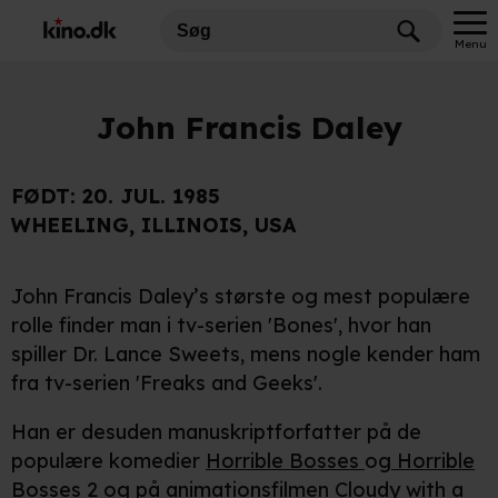
Menu
John Francis Daley
FØDT:
20. JUL. 1985
WHEELING, ILLINOIS, USA
John Francis Daley’s største og mest populære
rolle finder man i tv-serien 'Bones', hvor han
spiller Dr. Lance Sweets, mens nogle kender ham
fra tv-serien 'Freaks and Geeks'.
Han er desuden manuskriptforfatter på de
populære komedier
Horrible Bosses
og
Horrible
Bosses 2
og på animationsfilmen
Cloudy with a