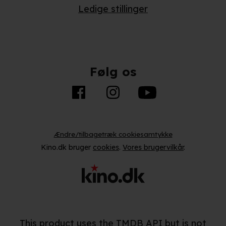
præferencer og til markedsføring.
Ledige stillinger
Når vi anvender cookies, behandler vi kortvarigt din IP-
adresse. IP-adressen kan blive delt med vores
partnere.
Du kan læse mere om vores brug af cookies og
behandling af dine personoplysninger i både vores
Følg os
privatlivspolitik
og
cookiepolitik
.
Ændre/tilbagetræk cookiesamtykke
Kino.dk bruger
cookies
.
Vores brugervilkår
.
This product uses the TMDB API but is not