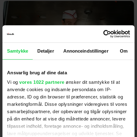
Samtykke
Detaljer
Annonceindstillinger
Om
Ansvarlig brug af dine data
Ny splatterfilm er åbningen på
'Saving Private Ryan' ... med
Vi og
vores 1022 partnere
ønsker dit samtykke til at
anvende cookies og indsamle persondata om IP-
dræberbørn
adresse, ID og din browser til præferencer, statistik og
marketingformål. Disse oplysninger videregives til vores
samarbejdspartnere, der opbevarer og tilgår oplysninger
på din enhed for at vise dig målrettede annoncer, levere
tilpasset indhold, foretage annonce- og indholdsmåling,
lave målgruppeundersøgelser og udvikle tjenester. Se