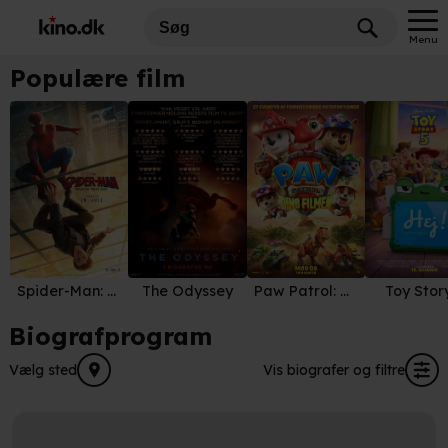
Menu
Populære film
Spider-Man: Brand New Day
The Odyssey
Paw Patrol: Dino Filmen
Toy Stor
Biografprogram
Vælg sted
Vis biografer og filtre