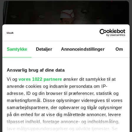
Samtykke
Detaljer
Annonceindstillinger
Om
Ansvarlig brug af dine data
Ny splatterfilm er åbningen på
'Saving Private Ryan' ... med
Vi og
vores 1022 partnere
ønsker dit samtykke til at
anvende cookies og indsamle persondata om IP-
dræberbørn
adresse, ID og din browser til præferencer, statistik og
marketingformål. Disse oplysninger videregives til vores
samarbejdspartnere, der opbevarer og tilgår oplysninger
på din enhed for at vise dig målrettede annoncer, levere
tilpasset indhold, foretage annonce- og indholdsmåling,
lave målgruppeundersøgelser og udvikle tjenester. Se