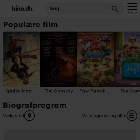
Menu
Populære film
Spider-Man: Brand New Day
The Odyssey
Paw Patrol: Dino Filmen
Toy Stor
Biografprogram
Vælg sted
Vis biografer og filtre