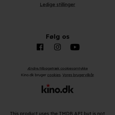
præferencer og til markedsføring.
Ledige stillinger
Når vi anvender cookies, behandler vi kortvarigt din IP-
adresse. IP-adressen kan blive delt med vores
partnere.
Du kan læse mere om vores brug af cookies og
behandling af dine personoplysninger i både vores
Følg os
privatlivspolitik
og
cookiepolitik
.
Ændre/tilbagetræk cookiesamtykke
Kino.dk bruger
cookies
.
Vores brugervilkår
.
This product uses the TMDB API but is not