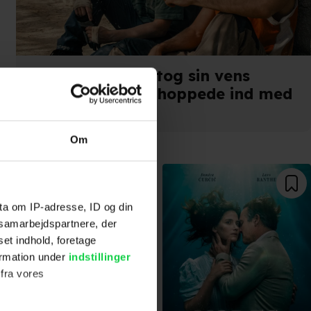
Filmskaber overtog sin vens
sidste film: "Jeg hoppede ind med
hele kroppen"
Om
ta om IP-adresse, ID og din
s samarbejdspartnere, der
set indhold, foretage
ormation under
indstillinger
 fra vores