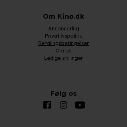
kies fra tredjeparter til at optimere dit besøg på vores hjemmesid
stik, huske dine præferencer og til markedsføring.
Om Kino.dk
andler vi kortvarigt din IP-adresse. IP-adressen kan blive delt 
Annoncering
kies og behandling af dine personoplysninger i både vores
privatlivspo
Privatlivspolitik
Betalingsbetingelser
Om os
Ledige stillinger
Følg os