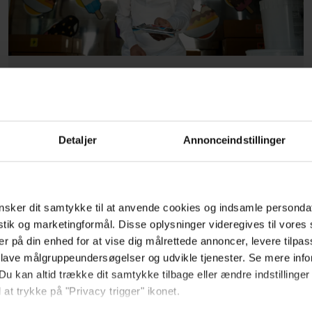
Ny splatterfilm er åbningen på
'Saving Private Ryan' ... med
dræberbørn
Detaljer
Annonceindstillinger
sker dit samtykke til at anvende cookies og indsamle personda
istik og marketingformål. Disse oplysninger videregives til vore
er på din enhed for at vise dig målrettede annoncer, levere tilpas
 lave målgruppeundersøgelser og udvikle tjenester. Se mere inf
Du kan altid trække dit samtykke tilbage eller ændre indstillinger
 at trykke på "Privacy trigger" ikonet.