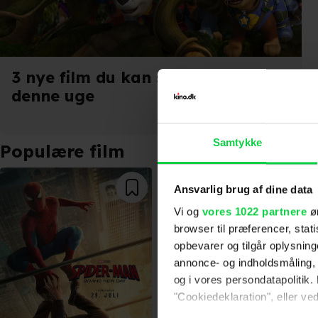
3 nye film du kan se i biografen i
denne uge
Samtykke
Populære film
Ansvarlig brug af dine data
Vi og
vores 1022 partnere
øn
browser til præferencer, stat
opbevarer og tilgår oplysning
annonce- og indholdsmåling,
og i vores persondatapolitik. 
"Cookiedeklaration", eller ved