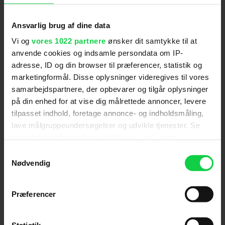
Kontakt og find vej
Ansvarlig brug af dine data
BIG BIO Herlev
Herlev Hovedgade 31
Vi og
vores 1022 partnere
ønsker dit samtykke til at
anvende cookies og indsamle persondata om IP-
2730 Herlev
adresse, ID og din browser til præferencer, statistik og
Tlf. 44 94 60 20 (Her kan du søge oplysning om
marketingformål. Disse oplysninger videregives til vores
vores program, åbningstider mv.)
samarbejdspartnere, der opbevarer og tilgår oplysninger
på din enhed for at vise dig målrettede annoncer, levere
info@bigbio.dk
tilpasset indhold, foretage annonce- og indholdsmåling,
(Bemærk der kan kun reserveres billetter til
lave målgruppeundersøgelser og udvikle tjenester. Se
Biografklub Danmark forestillinger)
mere information under
indstillinger
og i vores
persondatapolitik. Du kan altid trække dit samtykke
Biografprogram
Samtykkevalg
tilbage eller ændre indstillinger fra vores
Nødvendig
"Cookiedeklaration", eller ved at trykke på "Privacy
Om biografen
trigger" ikonet.
Præferencer
Billetpriser
Hvis du tillader det, vil vi også gerne:
Indsamle præcise oplysninger om din placering,
Statistik