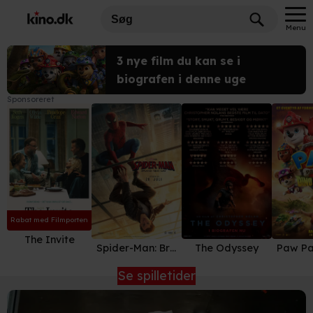
Menu
3 nye film du kan se i
biografen i denne uge
Sponsoreret
Rabat med Filmporten
The Invite
Spider-Man: Brand New Day
The Odyssey
Se spilletider