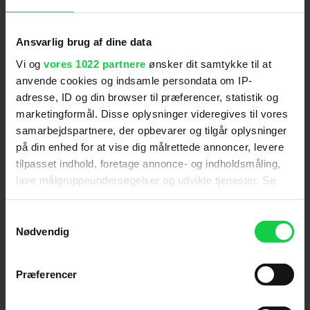
fortsættelse slipper brutal trailer
løs
Ansvarlig brug af dine data
Vi og
vores 1022 partnere
ønsker dit samtykke til at
anvende cookies og indsamle persondata om IP-
adresse, ID og din browser til præferencer, statistik og
marketingformål. Disse oplysninger videregives til vores
samarbejdspartnere, der opbevarer og tilgår oplysninger
på din enhed for at vise dig målrettede annoncer, levere
tilpasset indhold, foretage annonce- og indholdsmåling,
lave målgruppeundersøgelser og udvikle tjenester. Se
mere information under
indstillinger
og i vores
persondatapolitik. Du kan altid trække dit samtykke
Dæmonernes svar på 'The
Samtykkevalg
tilbage eller ændre indstillinger fra vores
Nødvendig
Avengers' skræmmer livet af dig i
"Cookiedeklaration", eller ved at trykke på "Privacy
ny trailer!
trigger" ikonet.
Præferencer
Hvis du tillader det, vil vi også gerne: