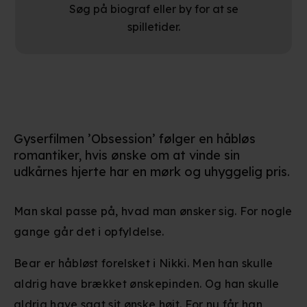
Søg på biograf eller by for at se
spilletider.
Gyserfilmen ’Obsession’ følger en håbløs
romantiker, hvis ønske om at vinde sin
udkårnes hjerte har en mørk og uhyggelig pris.
Man skal passe på, hvad man ønsker sig. For nogle
gange går det i opfyldelse.
Bear er håbløst forelsket i Nikki. Men han skulle
aldrig have brækket ønskepinden. Og han skulle
aldrig have sagt sit ønske højt. For nu får han