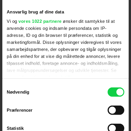
(
6
)
Ansvarlig brug af dine data
Vi og
vores 1022 partnere
ønsker dit samtykke til at
Filmmagasinet Ekko
anvende cookies og indsamle persondata om IP-
adresse, ID og din browser til præferencer, statistik og
marketingformål. Disse oplysninger videregives til vores
"Intelligent og blodig horrorfortælling om
samarbejdspartnere, der opbevarer og tilgår oplysninger
besættelse, begær og dæmonisk bagslag." (Nicolas
på din enhed for at vise dig målrettede annoncer, levere
Barbano)
tilpasset indhold, foretage annonce- og indholdsmåling,
lave målgruppeundersøgelser og udvikle tjenester. Se
mere information under
indstillinger
og i vores
Filmmagasinet Nosferatu
persondatapolitik. Du kan altid trække dit samtykke
Samtykkevalg
tilbage eller ændre indstillinger fra vores
Nødvendig
"Inde Navarrette er både dragende, sårbar og
"Cookiedeklaration", eller ved at trykke på "Privacy
dybt foruroligende på én gang." (Lennon Dikov)
trigger" ikonet.
Præferencer
Hvis du tillader det, vil vi også gerne:
Politiken
Indsamle præcise oplysninger om din placering,
Statistik