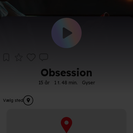
Obsession
15 år
1 t. 48 min.
Gyser
Vælg sted