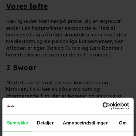
Vores løfte
Kærligheden kommer på prøve, da et ægtepar
ender i en højtprofileret sexskandale. Med et
nuanceret kig på både skandalen, men også den
mediestorm og de personlige konsekvenser, den
afføder, bringer Danica Curcic og Lars Ranthe i
hovedrollerne engagerende liv til dramaet.
I Swear
Med et stærkt greb om sine karakterer og
historien, fik vi her en både morsom og
charmerende film, der er baseret på en virkelig
person og hans liv med Tourettes-syndrom, hvilket
skaber sin del af overraskende komik, men også
en følelsesfin dramatik.
Samtykke
Detaljer
Annonceindstillinger
Om
The Drama