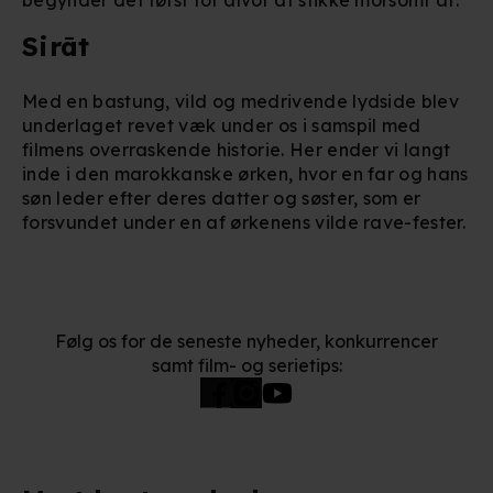
begynder det først for alvor at stikke morsomt af.
Sirāt
Med en bastung, vild og medrivende lydside blev
underlaget revet væk under os i samspil med
filmens overraskende historie. Her ender vi langt
inde i den marokkanske ørken, hvor en far og hans
søn leder efter deres datter og søster, som er
forsvundet under en af ørkenens vilde rave-fester.
Følg os for de seneste nyheder, konkurrencer
samt film- og serietips: