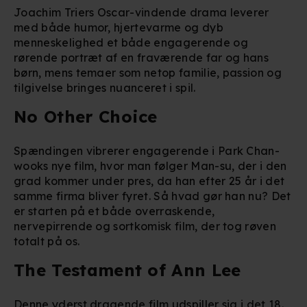
Joachim Triers Oscar-vindende drama leverer
med både humor, hjertevarme og dyb
menneskelighed et både engagerende og
rørende portræt af en fraværende far og hans
børn, mens temaer som netop familie, passion og
tilgivelse bringes nuanceret i spil.
No Other Choice
Spændingen vibrerer engagerende i Park Chan-
wooks nye film, hvor man følger Man-su, der i den
grad kommer under pres, da han efter 25 år i det
samme firma bliver fyret. Så hvad gør han nu? Det
er starten på et både overraskende,
nervepirrende og sortkomisk film, der tog røven
totalt på os.
The Testament of Ann Lee
Denne yderst dragende film udspiller sig i det 18.