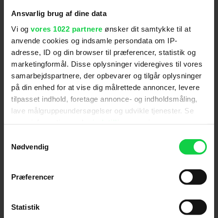
Giftermålet mellem Emma (Zendaya) og Charlie
Ansvarlig brug af dine data
(Robert Pattinson) bliver sat over styr, da en
Vi og
vores 1022 partnere
ønsker dit samtykke til at
hemmelighed fra Emmas side kommer for dagens
anvende cookies og indsamle persondata om IP-
lys. Charlie aner pludselig ikke sine levende råd
adresse, ID og din browser til præferencer, statistik og
efter sin udkårnes tilståelse. Det er både grotesk,
marketingformål. Disse oplysninger videregives til vores
bidende morsomt og pokkers underholdende.
samarbejdspartnere, der opbevarer og tilgår oplysninger
på din enhed for at vise dig målrettede annoncer, levere
tilpasset indhold, foretage annonce- og indholdsmåling,
lave målgruppeundersøgelser og udvikle tjenester. Se
mere information under
indstillinger
og i vores
persondatapolitik. Du kan altid trække dit samtykke
Samtykkevalg
tilbage eller ændre indstillinger fra vores
Nødvendig
"Cookiedeklaration", eller ved at trykke på "Privacy
trigger" ikonet.
Præferencer
Hvis du tillader det, vil vi også gerne:
Foto: SF Studios
Indsamle præcise oplysninger om din placering,
Statistik
der kan være nøjagtig inden for få meter