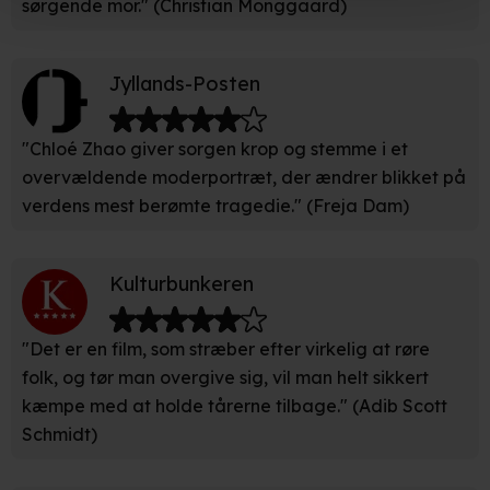
sørgende mor." (Christian Monggaard)
Hvis du tillader det, vil vi også gerne:
Indsamle præcise oplysninger om din placering, der
Jyllands-Posten
kan være nøjagtig inden for få meter
Identificere din enhed baseret på en scanning af dens
"Chloé Zhao giver sorgen krop og stemme i et
unikke karakteristika (fingerprinting)
overvældende moderportræt, der ændrer blikket på
verdens mest berømte tragedie." (Freja Dam)
Du kan altid trække dit samtykke tilbage eller ændre
indstillinger fra vores "Cookiedeklaration". Dine valg
anvendes på hele websitet.
Kulturbunkeren
Vi bruger egne cookies og cookies fra tredjeparter til at
optimere dit besøg på vores hjemmeside. Det gør vi for
"Det er en film, som stræber efter virkelig at røre
at sikre funktionalitet, generere statistik, huske dine
folk, og tør man overgive sig, vil man helt sikkert
præferencer og til markedsføring.
kæmpe med at holde tårerne tilbage." (Adib Scott
Schmidt)
Når vi anvender cookies, behandler vi kortvarigt din IP-
adresse. IP-adressen kan blive delt med vores