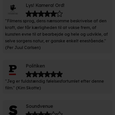
partnere.
Du kan læse mere om vores brug af cookies og
Lys! Kamera! Ord!
behandling af dine personoplysninger i både vores
privatlivspolitik
og
cookiepolitik
.
"Filmens sprog, dens nænsomme beskrivelse af den
kraft, der får kærligheden til at vokse frem, af
kunsten evne til at bearbejde og hele og udvikle, af
selve sorgens natur, er ganske enkelt enestående."
(Per Juul Carlsen)
Politiken
"Jeg er fuldstændig følelsesfortumlet efter denne
film." (Kim Skotte)
Soundvenue