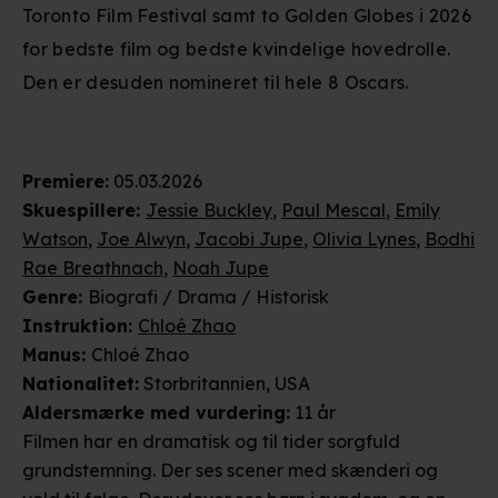
Toronto Film Festival samt to Golden Globes i 2026
for bedste film og bedste kvindelige hovedrolle.
Den er desuden nomineret til hele 8 Oscars.
Premiere
:
05.03.2026
Skuespillere
:
Jessie Buckley
,
Paul Mescal
,
Emily
Watson
,
Joe Alwyn
,
Jacobi Jupe
,
Olivia Lynes
,
Bodhi
Rae Breathnach
,
Noah Jupe
Genre
:
Biografi / Drama / Historisk
Instruktion
:
Chloé Zhao
Manus
:
Chloé Zhao
Nationalitet
:
Storbritannien, USA
Aldersmærke
med vurdering
:
11 år
Filmen har en dramatisk og til tider sorgfuld
grundstemning. Der ses scener med skænderi og