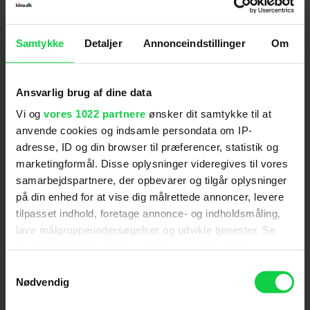
"Jessie Buckley ikke bare fortryller William
Samtykke
Detaljer
Annonceindstillinger
Om
Shakespeare i 'Hamnet', hun er så stor en naturkraft
i filmen, at det er alle scenerne med hende, man
tænker på." (Michael Solgaard)
Ansvarlig brug af dine data
Vi og
vores 1022 partnere
ønsker dit samtykke til at
CPHCulture
anvende cookies og indsamle persondata om IP-
adresse, ID og din browser til præferencer, statistik og
marketingformål. Disse oplysninger videregives til vores
"Er filmsæsonens hidtil smukkeste engelsksprogede
samarbejdspartnere, der opbevarer og tilgår oplysninger
film." (Christian Brink)
på din enhed for at vise dig målrettede annoncer, levere
tilpasset indhold, foretage annonce- og indholdsmåling,
lave målgruppeundersøgelser og udvikle tjenester. Se
Filmmagasinet Ekko
mere information under
indstillinger
og i vores
persondatapolitik. Du kan altid trække dit samtykke
Samtykkevalg
"En kunstnerisk genistreg, hvor hver del smelter
tilbage eller ændre indstillinger fra vores
Nødvendig
"Cookiedeklaration", eller ved at trykke på "Privacy
sammen til en højere enhed og skaber en oplevelse,