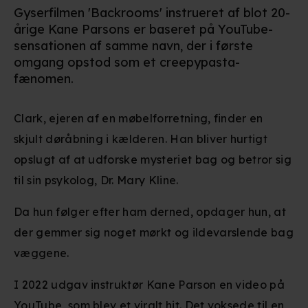
Gyserfilmen 'Backrooms' instrueret af blot 20-
årige Kane Parsons er baseret på YouTube-
sensationen af samme navn, der i første
omgang opstod som et creepypasta-
fænomen.
Clark, ejeren af en møbelforretning, finder en
skjult døråbning i kælderen. Han bliver hurtigt
opslugt af at udforske mysteriet bag og betror sig
til sin psykolog, Dr. Mary Kline.
Da hun følger efter ham derned, opdager hun, at
der gemmer sig noget mørkt og ildevarslende bag
væggene.
I 2022 udgav instruktør Kane Parson en video på
YouTube, som blev et viralt hit. Det voksede til en