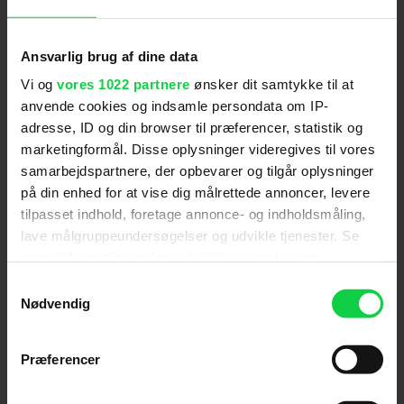
med David Lynchs mest ubehagelige værker, og det
kan kun anbefales at tage turen derind." (Kristian
Ansvarlig brug af dine data
Enevoldsen)
Vi og
vores 1022 partnere
ønsker dit samtykke til at
anvende cookies og indsamle persondata om IP-
Politiken
adresse, ID og din browser til præferencer, statistik og
marketingformål. Disse oplysninger videregives til vores
samarbejdspartnere, der opbevarer og tilgår oplysninger
"De uendelige korridorer i filmen 'Backrooms' er en
på din enhed for at vise dig målrettede annoncer, levere
skræmmende mental tilstand. Men det er faktisk der,
tilpasset indhold, foretage annonce- og indholdsmåling,
hvor en hel generation af unge har følt sig mest
lave målgruppeundersøgelser og udvikle tjenester. Se
hjemme siden covidnedlukningen." (Joakim
mere information under
indstillinger
og i vores
Grundahl)
persondatapolitik. Du kan altid trække dit samtykke
Samtykkevalg
tilbage eller ændre indstillinger fra vores
Nødvendig
"Cookiedeklaration", eller ved at trykke på "Privacy
Soundvenue
trigger" ikonet.
Præferencer
Hvis du tillader det, vil vi også gerne:
"... en fængende og forfærdende funhouse-