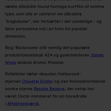
række såkaldte found footage-kortfilm af samme
type, som alle er centeret om såkaldte
"baglokaler", der fortsætter i det uendelige - og
fører personerne ind i en form for parallel
dimension.
Bag 'Backrooms' står nemlig det populære
produktionsselskab A24 og gysermesteren
James
Wans
selskab Atomic Monster.
Rollelisten tæller desuden Hollywood-
stjernen
Chiwetel Ejiofor
og den fremadstormende
norske stjerne
Renate Reinsve
, der netop har
været Oscar-nomineret for sin hovedrolle
i
Affektionsværdi.