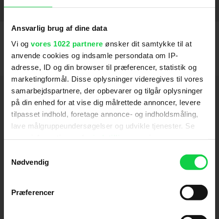
Verdens værste menneske
2022
SE FLERE
Ansvarlig brug af dine data
Vi og
vores 1022 partnere
ønsker dit samtykke til at
anvende cookies og indsamle persondata om IP-
adresse, ID og din browser til præferencer, statistik og
marketingformål. Disse oplysninger videregives til vores
Hold dig opdateret
samarbejdspartnere, der opbevarer og tilgår oplysninger
på din enhed for at vise dig målrettede annoncer, levere
tilpasset indhold, foretage annonce- og indholdsmåling,
Send
lave målgruppeundersøgelser og udvikle tjenester. Se
mere information under
indstillinger
og i vores
Ved tilmelding accepterer jeg samtidig
persondatapolitik. Du kan altid trække dit samtykke
Samtykkevalg
Kino.dks
Markedsføringssamtykke
tilbage eller ændre indstillinger fra vores
Nødvendig
"Cookiedeklaration", eller ved at trykke på "Privacy
trigger" ikonet.
Præferencer
Om Kino.dk
Hvis du tillader det, vil vi også gerne: