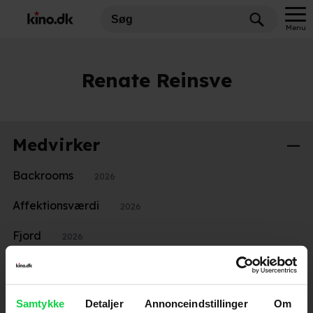
Menu
Renate Reinsve
Medvirker
Backrooms
2026
Affektionsværdi
2026
Fjord
2026
Armand
2025
A Different Man
2024
Samtykke
Detaljer
Annonceindstillinger
Om