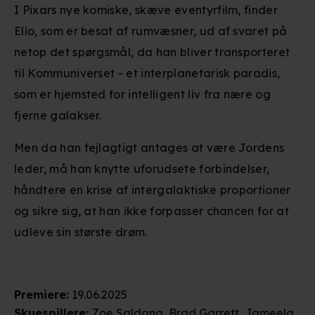
I Pixars nye komiske, skæve eventyrfilm, finder
Elio, som er besat af rumvæsner, ud af svaret på
netop det spørgsmål, da han bliver transporteret
til Kommuniverset - et interplanetarisk paradis,
som er hjemsted for intelligent liv fra nære og
fjerne galakser.
Men da han fejlagtigt antages at være Jordens
leder, må han knytte uforudsete forbindelser,
håndtere en krise af intergalaktiske proportioner
og sikre sig, at han ikke forpasser chancen for at
udleve sin største drøm.
Premiere
:
19.06.2025
Skuespillere
:
Zoe Saldana
,
Brad Garrett
,
Jameela