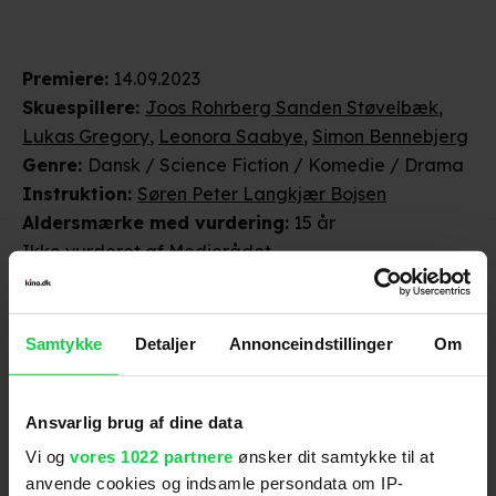
Premiere
:
14.09.2023
Skuespillere
:
Joos Rohrberg Sanden Støvelbæk
,
Lukas Gregory
,
Leonora Saabye
,
Simon Bennebjerg
Genre
:
Dansk / Science Fiction / Komedie / Drama
Instruktion
:
Søren Peter Langkjær Bojsen
Aldersmærke
med vurdering
:
15 år
Ikke vurderet af Medierådet.
Distributør
:
Reel Pictures
Samtykke
Detaljer
Annonceindstillinger
Om
Ansvarlig brug af dine data
Vi og
vores 1022 partnere
ønsker dit samtykke til at
anvende cookies og indsamle persondata om IP-