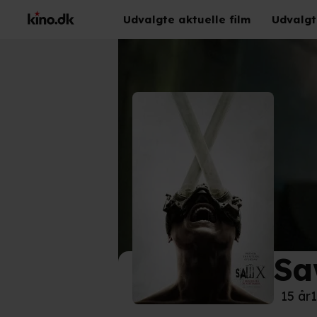
Udvalgte aktuelle film
Udvalgt
Sa
©
'Sa
15 år
1