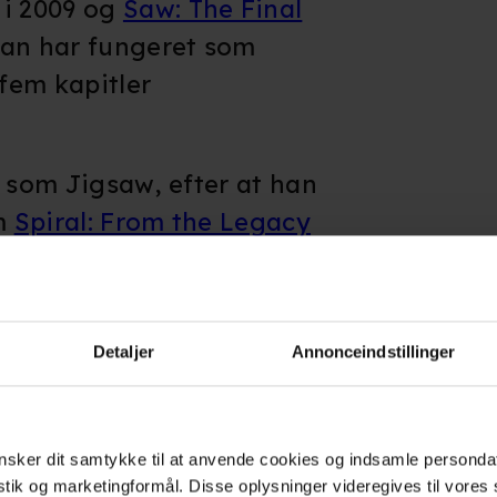
i 2009 og
Saw: The Final
han har fungeret som
 fem kapitler
e som Jigsaw, efter at han
lm
Spiral: From the Legacy
avoritten Shawnee Smith
anda Young.
Detaljer
Annonceindstillinger
sker dit samtykke til at anvende cookies og indsamle personda
istik og marketingformål. Disse oplysninger videregives til vore