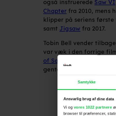
også instruerede
Saw VI
Chapter
fra 2010, mens 
klipper på seriens første
samt
Jigsaw
fra 2017.
Tobin Bell vender tilbag
var væk i den forrige fi
of Saw
. Mens også fanf
gentager rollen som Am
Samtykke
Ansvarlig brug af dine data
Vi og
vores 1022 partnere
øn
browser til præferencer, stat