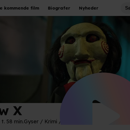
e kommende film
Biografer
Nyheder
w X
w X' / Lionsgate
 t. 58 min.
Gyser / Krimi / Thriller