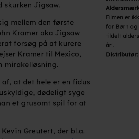
d skurken Jigsaw.
Aldersmær
Filmen er ik
 sig mellem den første
for Børn og
 John Kramer aka Jigsaw
tildelt alder
perat forsøg på at kurere
år'.
ejser Kramer til Mexico,
Distributør
:
en mirakelløsning.
f, at det hele er en fidus
 uskyldige, dødeligt syge
n et grusomt spil for at
 Kevin Greutert, der bl.a.