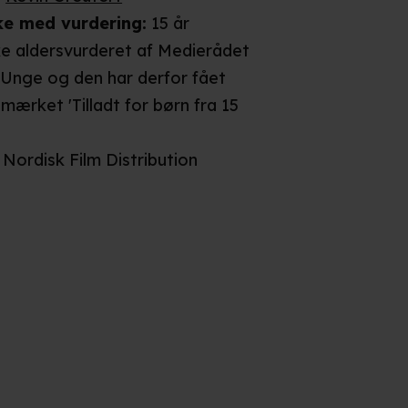
ke
med vurdering
:
15 år
ke aldersvurderet af Medierådet
 Unge og den har derfor fået
smærket 'Tilladt for børn fra 15
Nordisk Film Distribution