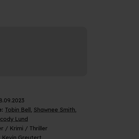
8.09.2023
e
:
Tobin Bell
,
Shawnee Smith
,
cody Lund
r / Krimi / Thriller
:
Kevin Greutert