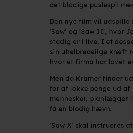
det blodige puslespil me
Den nye film vil udspille
'Saw' og 'Saw II', hvor
stadig er i live. I et des
sin uhelbredelige kræft r
hvor et firma har lovet 
Men da Kramer finder ud a
for at lokke penge ud af
mennesker, planlægger ha
få en blodig hævn.
'Saw X' skal instrueres af