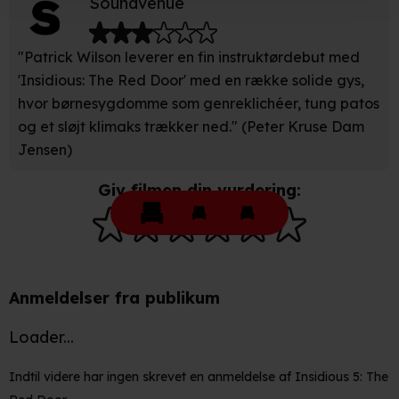
Soundvenue
Indsamle præcise oplysninger om din placering, der
"Patrick Wilson leverer en fin instruktørdebut med
kan være nøjagtig inden for få meter
'Insidious: The Red Door' med en række solide gys,
Identificere din enhed baseret på en scanning af dens
hvor børnesygdomme som genreklichéer, tung patos
unikke karakteristika (fingerprinting)
og et sløjt klimaks trækker ned." (Peter Kruse Dam
Jensen)
Du kan altid trække dit samtykke tilbage eller ændre
indstillinger fra vores "Cookiedeklaration". Dine valg
Giv filmen din vurdering:
anvendes på hele websitet.
Vi bruger egne cookies og cookies fra tredjeparter til at
optimere dit besøg på vores hjemmeside. Det gør vi for
at sikre funktionalitet, generere statistik, huske dine
Anmeldelser fra publikum
præferencer og til markedsføring.
Loader...
Når vi anvender cookies, behandler vi kortvarigt din IP-
adresse. IP-adressen kan blive delt med vores
Indtil videre har ingen skrevet en anmeldelse af Insidious 5: The
partnere.
Du kan læse mere om vores brug af cookies og