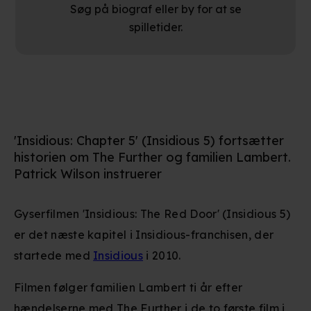
Søg på biograf eller by for at se
spilletider.
'Insidious: Chapter 5' (Insidious 5) fortsætter
historien om The Further og familien Lambert.
Patrick Wilson instruerer
Gyserfilmen 'Insidious: The Red Door' (Insidious 5)
er det næste kapitel i Insidious-franchisen, der
startede med
Insidious
i 2010.
Filmen følger familien Lambert ti år efter
hændelserne med The Further i de to første film i