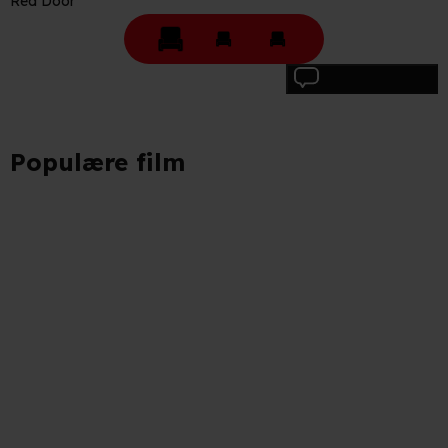
Red Door
behandling af dine personoplysninger i både vores
privatlivspolitik
og
cookiepolitik
.
Skriv anmeldelse
Populære film