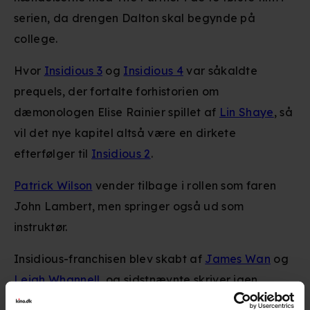
serien, da drengen Dalton skal begynde på
college.
Hvor
Insidious 3
og
Insidious 4
var såkaldte
prequels, der fortalte forhistorien om
dæmonologen Elise Rainier spillet af
Lin Shaye
, så
vil det nye kapitel altså være en dirkete
efterfølger til
Insidious 2
.
Patrick Wilson
vender tilbage i rollen som faren
John Lambert, men springer også ud som
instruktør.
Insidious-franchisen blev skabt af
James Wan
og
Leigh Whannell
, og sidstnævnte skriver igen
manuskriptet til 'Insidious 5' sammen med forfatter