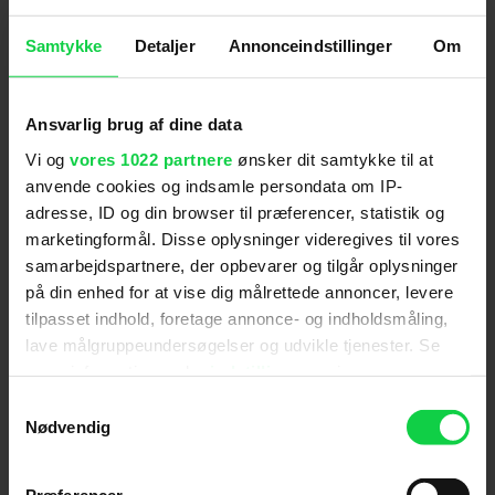
Scott Teems, der er medforfatter på bl.a.
Samtykke
Detaljer
Annonceindstillinger
Om
Halloween Kills
.
Ansvarlig brug af dine data
Premiere
:
06.07.2023
Vi og
vores 1022 partnere
ønsker dit samtykke til at
Skuespillere
:
Patrick Wilson
,
Ty Simpkins
,
Rose
anvende cookies og indsamle persondata om IP-
Byrne
,
Hiam Abbass
adresse, ID og din browser til præferencer, statistik og
Genre
:
Gyser / Drama
marketingformål. Disse oplysninger videregives til vores
Instruktion
:
Patrick Wilson
samarbejdspartnere, der opbevarer og tilgår oplysninger
Aldersmærke
med vurdering
:
15 år
på din enhed for at vise dig målrettede annoncer, levere
tilpasset indhold, foretage annonce- og indholdsmåling,
Filmen er ikke aldersvurderet af Medierådet for
lave målgruppeundersøgelser og udvikle tjenester. Se
Børn og Unge og den har derfor fået tildelt
mere information under
indstillinger
og i vores
aldersmærket 'Tilladt for børn fra 15 år'.
persondatapolitik. Du kan altid trække dit samtykke
Samtykkevalg
Distributør
:
SF Studios
tilbage eller ændre indstillinger fra vores
Nødvendig
"Cookiedeklaration", eller ved at trykke på "Privacy
trigger" ikonet.