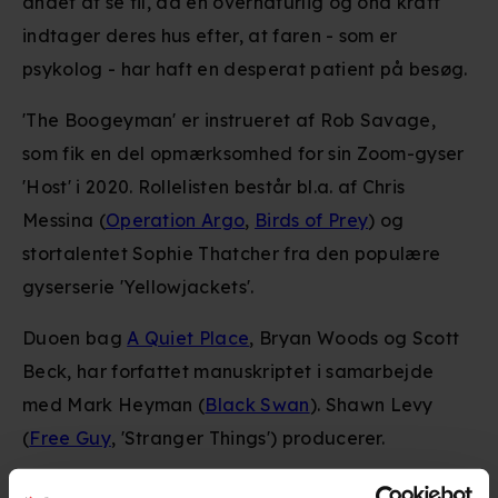
andet at se til, da en overnaturlig og ond kraft
indtager deres hus efter, at faren - som er
psykolog - har haft en desperat patient på besøg.
'The Boogeyman' er instrueret af Rob Savage,
som fik en del opmærksomhed for sin Zoom-gyser
'Host' i 2020. Rollelisten består bl.a. af Chris
Messina (
Operation Argo
,
Birds of Prey
) og
stortalentet Sophie Thatcher fra den populære
gyserserie 'Yellowjackets'.
Duoen bag
A Quiet Place
, Bryan Woods og Scott
Beck, har forfattet manuskriptet i samarbejde
med Mark Heyman (
Black Swan
). Shawn Levy
(
Free Guy
, 'Stranger Things') producerer.