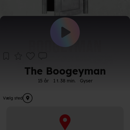
The Boogeyman
15 år
1 t. 38 min.
Gyser
Vælg sted