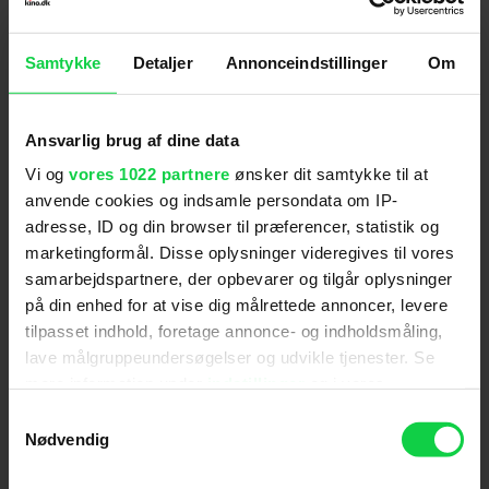
Premiere
:
01.06.2023
Samtykke
Detaljer
Annonceindstillinger
Om
Skuespillere
:
Sophie Thatcher
,
Chris Messina
,
David
Dastmalchian
Genre
:
Gyser
Ansvarlig brug af dine data
Instruktion
:
Rob Savage
Vi og
vores 1022 partnere
ønsker dit samtykke til at
Aldersmærke
med vurdering
:
15 år
anvende cookies og indsamle persondata om IP-
Filmen har i de fleste scener en meget truende og
adresse, ID og din browser til præferencer, statistik og
ildevarslende stemning. Den indeholder scener med
marketingformål. Disse oplysninger videregives til vores
forfølgelse, overfald, skyderier, eksplosioner og et
samarbejdspartnere, der opbevarer og tilgår oplysninger
selvmord. Filmen indeholder desuden mange scener,
på din enhed for at vise dig målrettede annoncer, levere
hvor et ondt monster truer, overfalder, angriber og
Distributør
:
20th Century Studios, Inc.
tilpasset indhold, foretage annonce- og indholdsmåling,
forsøger at dræbe personerne. Filmen benytter i
lave målgruppeundersøgelser og udvikle tjenester. Se
disse scener mange gysereffekter på både billed-
mere information under
indstillinger
og i vores
og lydsiden med mørke uklare billeder og mange
persondatapolitik. Du kan altid trække dit samtykke
Samtykkevalg
chokeffekter. Da scenerne er meget lange og
tilbage eller ændre indstillinger fra vores
Nødvendig
"Cookiedeklaration", eller ved at trykke på "Privacy
hovedkaraktererne længe er i yderste livsfare,
trigger" ikonet.