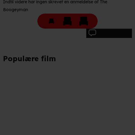
Indtil videre har ingen skrevet en anmeldelse af The
behandling af dine personoplysninger i både vores
Boogeyman
privatlivspolitik
og
cookiepolitik
.
Skriv anmeldelse
Populære film