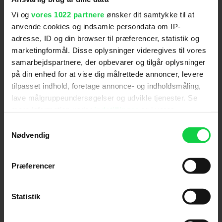
foregår i et urealistisk eventyrunivers, da volden er
Distributør
:
Walt Disney Pictures
Vi og
vores 1022 partnere
ønsker dit samtykke til at
udetaljeret og hovedfigurerne stærke,
anvende cookies og indsamle persondata om IP-
handlekraftige og upåvirkede, vurderes filmen kun
adresse, ID og din browser til præferencer, statistik og
at kunne virke skræmmende på børn under 11 år.
marketingformål. Disse oplysninger videregives til vores
samarbejdspartnere, der opbevarer og tilgår oplysninger
på din enhed for at vise dig målrettede annoncer, levere
tilpasset indhold, foretage annonce- og indholdsmåling,
lave målgruppeundersøgelser og udvikle tjenester. Se
Anmeldelser fra medierne
mere information under
indstillinger
og i vores
persondatapolitik. Du kan altid trække dit samtykke
(
4
)
Samtykkevalg
tilbage eller ændre indstillinger fra vores
Nødvendig
"Cookiedeklaration", eller ved at trykke på "Privacy
trigger" ikonet.
Soundvenue
Præferencer
Hvis du tillader det, vil vi også gerne:
Farveladeflotte 'Ant-Man and the Wasp:
Indsamle præcise oplysninger om din placering,
Statistik
der kan være nøjagtig inden for få meter
Quantumania' er lidet andet end et glorificeret
Identificere din enhed baseret på en scanning af
Marvel-mellemspil, hvis funktion udelukkende er at