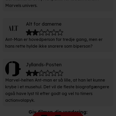
unikke karakteristika (fingerprinting)
Marvels univers.
Du kan altid trække dit samtykke tilbage eller ændre
indstillinger fra vores "Cookiedeklaration". Dine valg
Alt for damerne
anvendes på hele websitet.
Vi bruger egne cookies og cookies fra tredjeparter til at
Ant-Man er hovedperson for tredje gang, men er
optimere dit besøg på vores hjemmeside. Det gør vi for
hans rette hylde ikke snarere som biperson?
at sikre funktionalitet, generere statistik, huske dine
præferencer og til markedsføring.
Jyllands-Posten
Når vi anvender cookies, behandler vi kortvarigt din IP-
adresse. IP-adressen kan blive delt med vores
Marvel-helten Ant-man er så lille, at han let kunne
partnere.
Du kan læse mere om vores brug af cookies og
krybe i et musehul. Det vil de fleste biografgængere
behandling af dine personoplysninger i både vores
også have lyst til efter godt og vel to timers
privatlivspolitik
og
cookiepolitik
.
actionvolapyk.
Giv filmen din vurdering: