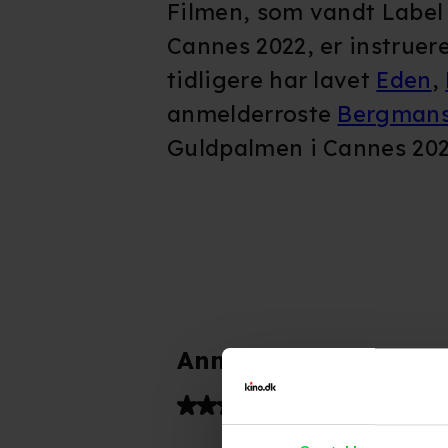
Filmen, som vandt Label
Cannes 2022, er instruer
tidligere har lavet
Eden
,
anmelderroste
Bergman
Guldpalmen i Cannes 202
Anmeldelser fra medi
(
5
)