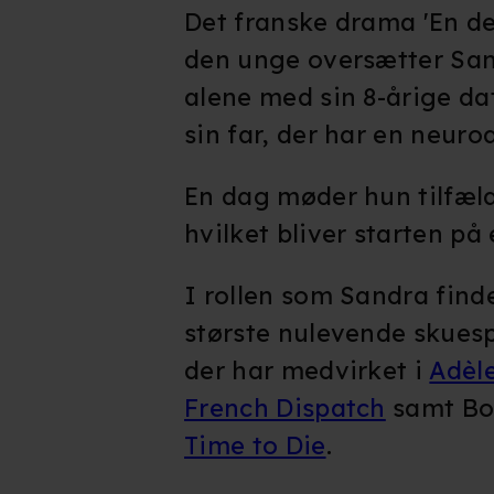
Det franske drama 'En d
den unge oversætter San
alene med sin 8-årige da
sin far, der har en neur
En dag møder hun tilfæl
hvilket bliver starten på
I rollen som Sandra find
største nulevende skuesp
der har medvirket i
Adèle
French Dispatch
samt Bo
Time to Die
.