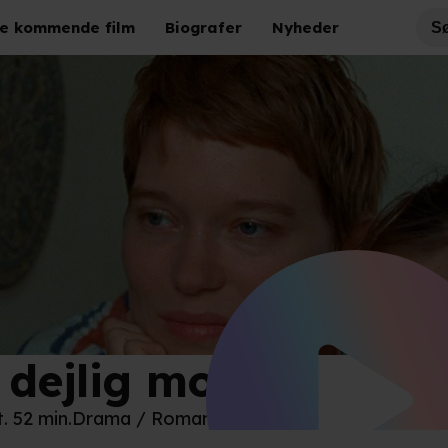
e kommende film
Biografer
Nyheder
 dejlig morgen
ther World Entertainment
t. 52 min.
Drama / Romantik