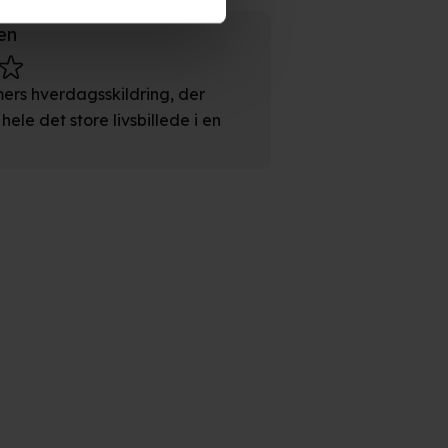
persondatapolitik.
en
imers hverdagsskildring, der
ele det store livsbillede i en
n". Dine valg anvendes på
e. Det gør vi for at sikre
med vores partnere.
Du kan
litik
og
cookiepolitik
.