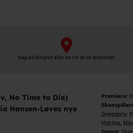
Søg på biograf eller by for at se spilletider.
Premiere
:
0
v, No Time to Die)
Skuespiller
 Mia Hansen-Løves nye
Greggory
,
M
Martins
,
Nic
Genre
:
Dra