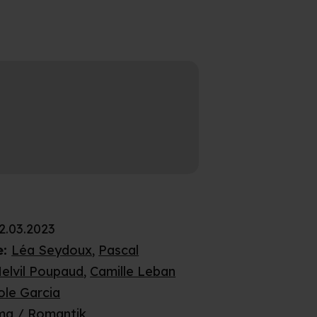
2.03.2023
e
:
Léa Seydoux
,
Pascal
elvil Poupaud
,
Camille Leban
ole Garcia
ma / Romantik