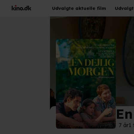
Udvalgte aktuelle film
Udvalgt
En
©
Ano
7 år
1 