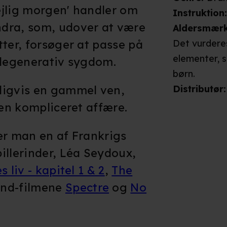
ejlig morgen' handler om
Instruktion
dra, som, udover at være
Aldersmær
tter, forsøger at passe på
Det vurderes
elementer, 
odegenerativ sygdom.
børn.
digvis en gammel ven,
Distributør
:
 en kompliceret affære.
er man en af Frankrigs
illerinder, Léa Seydoux,
s liv - kapitel 1 & 2
,
The
nd-filmene
Spectre
og
No