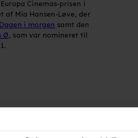
 Europa Cinemas-prisen i
et af Mia Hansen-Løve, der
Dagen i morgen
samt den
s Ø
, som var nomineret til
1.
erne