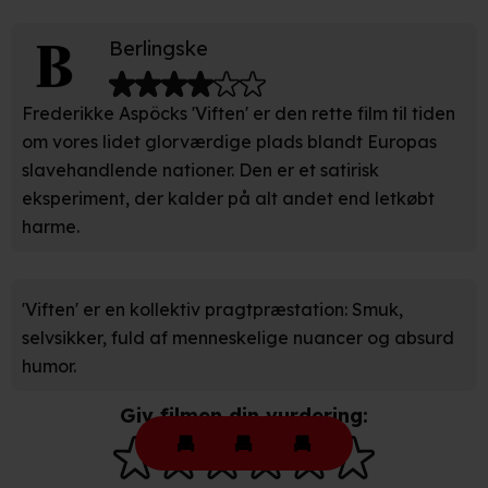
Berlingske
Frederikke Aspöcks 'Viften' er den rette film til tiden
om vores lidet glorværdige plads blandt Europas
slavehandlende nationer. Den er et satirisk
eksperiment, der kalder på alt andet end letkøbt
harme.
'Viften' er en kollektiv pragtpræstation: Smuk,
selvsikker, fuld af menneskelige nuancer og absurd
humor.
Giv filmen din vurdering: