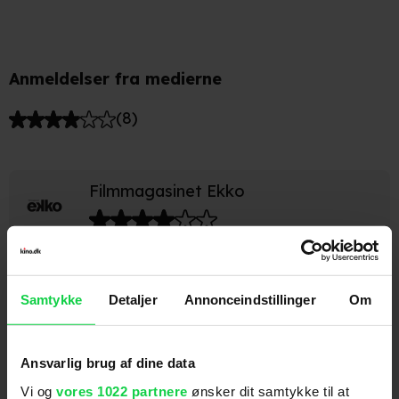
er blodigt udpenslet og flere steder blot høres på
lydsiden, og fordi filmen også indeholder mange
roligere scener, vurderes det, at filmen kun vil kunne
Anmeldelser fra medierne
virke skræmmende på børn under 11 år.
(
8
)
Filmmagasinet Ekko
Med veloplagt satire har filmskabere endelig modet
til at pille glorien af Peter von Scholten og vise, at
Danmarks nuttede kolonifortid var et racistisk
Samtykke
Detaljer
Annonceindstillinger
Om
terrorregime.
Ansvarlig brug af dine data
Kristeligt Dagblad
Vi og
vores 1022 partnere
ønsker dit samtykke til at