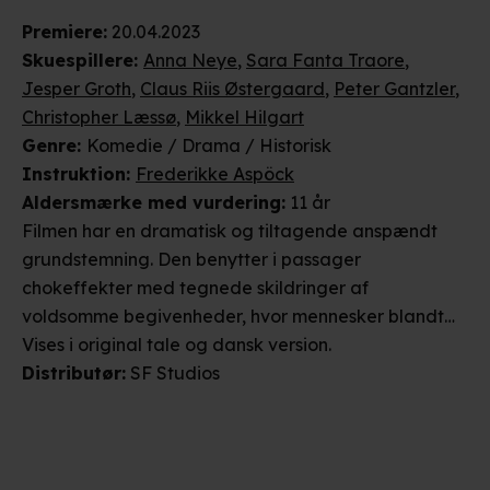
Premiere
:
20.04.2023
Skuespillere
:
Anna Neye
,
Sara Fanta Traore
,
Jesper Groth
,
Claus Riis Østergaard
,
Peter Gantzler
,
Christopher Læssø
,
Mikkel Hilgart
Genre
:
Komedie / Drama / Historisk
Instruktion
:
Frederikke Aspöck
Aldersmærke
med vurdering
:
11 år
Filmen har en dramatisk og tiltagende anspændt
grundstemning. Den benytter i passager
chokeffekter med tegnede skildringer af
voldsomme begivenheder, hvor mennesker blandt
andet ses mishandlet. Desuden indgår scener, hvor
Vises i
original tale og dansk
version
.
personer udsættes for ydmygende og
Distributør
:
SF Studios
grænseoverskridende behandling, trusler og lettere
vold. I en særligt voldsom sekvens tvinges en gruppe
mennesker til at se en anden person få hugget
armen af. Da det voldsomme indhold imidlertid ikke