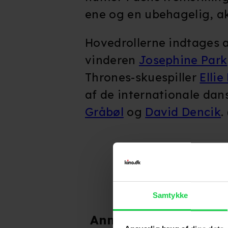
ene og en ubehagelig, a
Hovedrollerne indtages a
vinderen
Josephine Park
Thrones-skuespiller
Ellie
af de internationale dan
Gråbøl
og
David Dencik
.
Samtykke
Anmeldelser fra medi