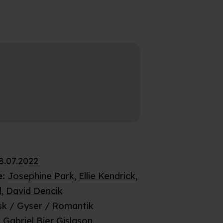
8.07.2022
e
:
Josephine Park
,
Ellie Kendrick
,
l
,
David Dencik
k / Gyser / Romantik
:
Gabriel Bier Gislason