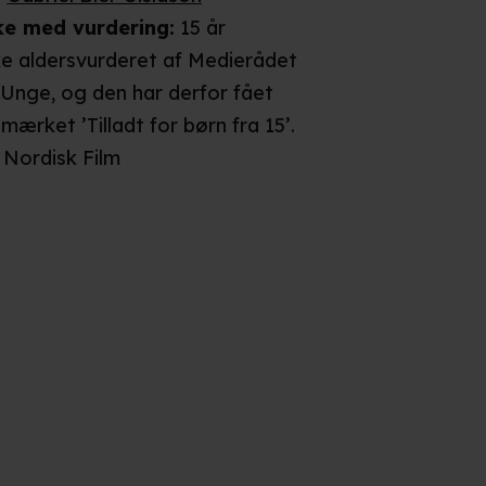
ke
med vurdering
:
15 år
ke aldersvurderet af Medierådet
 Unge, og den har derfor fået
smærket ’Tilladt for børn fra 15’.
Nordisk Film