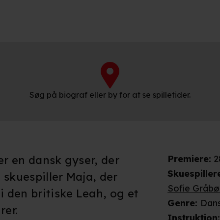
Søg på biograf eller by for at se spilletider.
er en dansk gyser, der
Premiere
:
2
Skuespiller
 skuespiller Maja, der
Sofie Gråbø
i den britiske Leah, og et
Genre
:
Dans
rer.
Instruktion