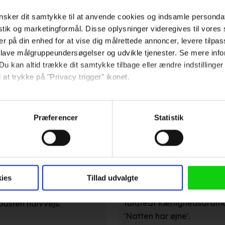
sker dit samtykke til at anvende cookies og indsamle personda
istik og marketingformål. Disse oplysninger videregives til vore
er på din enhed for at vise dig målrettede annoncer, levere tilpas
 lave målgruppeundersøgelser og udvikle tjenester. Se mere inf
Soundvenue
Du kan altid trække dit samtykke tilbage eller ændre indstillinger
 at trykke på "Privacy trigger" ikonet.
 og tvetydig i Gabriel Bier
Gabriel Bier Gislasons de
n i det ortodokse jødiske
Sofie Gråbøl som uhyggeli
så gerne:
vellykket romantisk gyser
sninger om din placering, der kan være nøjagtig inden for få me
Præferencer
Statistik
ortodokst jødiske miljø føle
 baseret på en scanning af dens unikke karakteristika (fingerprin
ebsitet.
Information
 anvende cookies og indsamle persondata om IP-adresse, ID og di
ninger videregives til vores samarbejdspartnere, der opbevarer o
ies
Tillad udvalgte
ede annoncer, levere tilpasset indhold, foretage annonce- og indh
Gabriel Bier Gislason blan
ssisk gys med jødisk
ruppeindsigt. Se mere information under indstillinger og i vores 
fuldfedt kærlighedsdrama 
pusten halvvejs.
'Natten har øjne'.