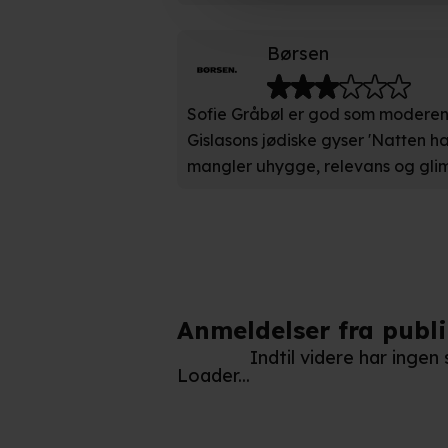
Hvis du tillader det, vil vi og
Indsamle præcise oplysnin
Børsen
Identificere din enhed bas
Sofie Gråbøl er god som moderen 
Du kan altid trække dit samty
Gislasons jødiske gyser 'Natten ha
hele websitet.
mangler uhygge, relevans og glimt
Vi bruger egne cookies og coo
funktionalitet, generere stati
Når vi anvender cookies, beh
læse mere om vores brug af coo
Anmeldelser fra publ
Indtil videre har inge
Loader...