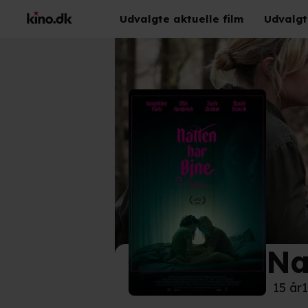
Udvalgte aktuelle film
Udvalgt
Na
©
Nor
15 år
1