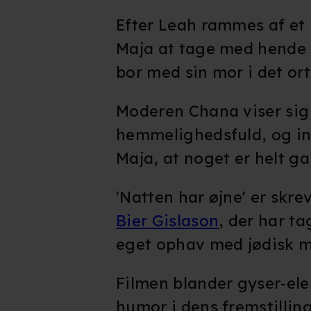
Efter Leah rammes af et 
Maja at tage med hende 
bor med sin mor i det ort
Moderen Chana viser sig
hemmelighedsfuld, og i
Maja, at noget er helt gal
'Natten har øjne' er skre
Bier Gislason
, der har t
eget ophav med jødisk m
Filmen blander gyser-el
humor i dens fremstilli