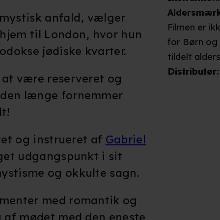
Aldersmær
mystisk anfald, vælger
Filmen er ik
hjem til London, hvor hun
for Børn og
odokse jødiske kvarter.
tildelt alder
Distributør
:
 at være reserveret og
nden længe fornemmer
t!
vet og instrueret af
Gabriel
aget udgangspunkt i sit
ystisme og okkulte sagn.
ementer med romantik og
ng af mødet med den eneste