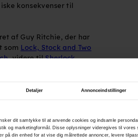
iske konsekvenser til
ret af Guy Ritchie, der har
et som
Lock, Stock and Two
ch
, videre til
Sherlock
en
. (copyright: kino.dk)
Detaljer
Annonceindstillinger
sker dit samtykke til at anvende cookies og indsamle personda
istik og marketingformål. Disse oplysninger videregives til vore
erne
er på din enhed for at vise dig målrettede annoncer, levere tilpas