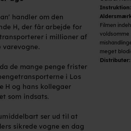
Instruktion
Man' handler om den
Aldersmær
Filmen inde
de H, der får arbejde for
voldsomme ov
ransporterer i millioner af
mishandlinge
de varevogne.
meget blodi
mennesker e
Distributør
:
, da de mange penge frister
scenerne ud
 pengetransporterne i Los
og smerteful
e H og hans kollegaer
virke skræm
15 år.
et som indsats.
umiddelbart ser ud til at
llers sikrede vogne en dag