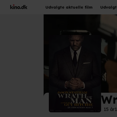
Udvalgte aktuelle film
Udvalgt
Wr
©
SF 
15 år
1