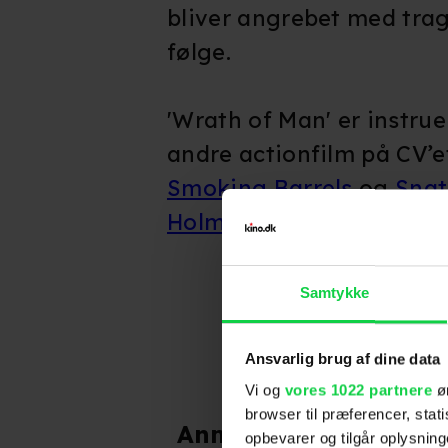
bliver angrebet med trag
følge.
'Wrath of Man' er instrue
andre actionfilm på CV’
Smoking Barrels
og
Snat
Holmes
og
The Gentlem
Samtykke
Ansvarlig brug af dine data
Vi og
vores 1022 partnere
øn
browser til præferencer, stat
Anmeldelser fra medi
opbevarer og tilgår oplysning