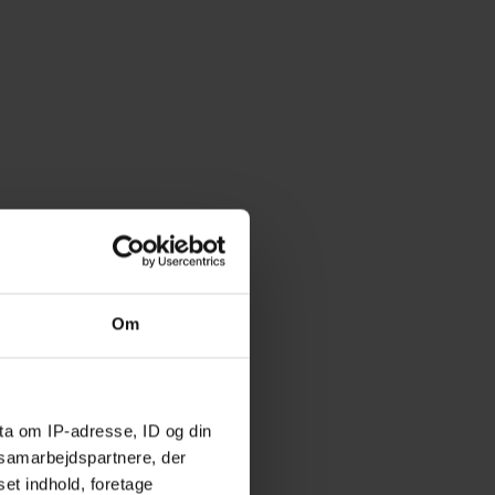
Om
ta om IP-adresse, ID og din
s samarbejdspartnere, der
set indhold, foretage