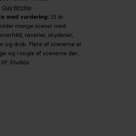
:
Guy Ritchie
ke
med vurdering
:
15 år
holder mange scener med
erfald, røverier, skyderier,
r og drab. Flere af scenerne er
ge og i nogle af scenerne dør
n smertefuld død. Da flere af
SF Studios
pensler det voldsomme, blodige
de, vurderes filmen til at kunne
mende på børn og unge under