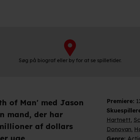
Søg på biograf eller by for at se spilletider.
Premiere
:
1
th of Man' med Jason
Skuespiller
n mand, der har
Hartnett
,
Sc
millioner af dollars
Donovan
,
Ho
ver uge
Genre
:
Actio