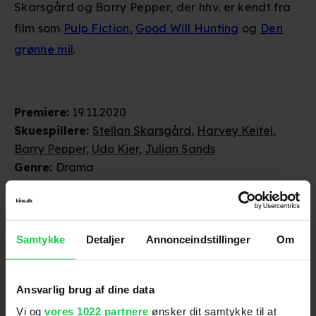
Skarsgård og Barry Pepper, der hhv. er kendt fra
film som
Pulp Fiction
,
Good Will Hunting
og
Den
grønne mil
.
Premiere
:
19.11.2020
Skuespillere
:
Stellan Skarsgård
,
Harvey Keitel
,
Barry Pepper
,
Udo Kier
,
Julian Sands
Genre
:
Drama
Aldersmærke
:
15 år
Distributør
:
Another World Entertainment
Samtykke
Detaljer
Annonceindstillinger
Om
Ansvarlig brug af dine data
Vi og
vores 1022 partnere
ønsker dit samtykke til at