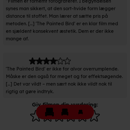
"Filmen er fornemt fotograferet. I begyndelsen
Du kan altid trække dit samtykke tilbage eller ændre
synes man sikkert, at den sort-hvide form lægger
indstillinger fra vores "Cookiedeklaration". Dine valg
distance til stoffet. Man lærer at sætte pris på
anvendes på hele websitet.
metoden. [...] 'The Painted Bird' er en klar film med
en sjældent konsekvent æstetik. Dem er der ikke
Vi bruger egne cookies og cookies fra tredjeparter til at
mange af.
optimere dit besøg på vores hjemmeside. Det gør vi for
at sikre funktionalitet, generere statistik, huske dine
præferencer og til markedsføring.
Når vi anvender cookies, behandler vi kortvarigt din IP-
'The Painted Bird' er ikke for alvor overrumplende.
adresse. IP-adressen kan blive delt med vores
Måske er den også for meget og for effektsøgende.
partnere.
Du kan læse mere om vores brug af cookies og
[...] Det var vildt – men sært nok ikke vildt nok til
behandling af dine personoplysninger i både vores
rigtig at gøre indtryk.
privatlivspolitik
og
cookiepolitik
.
Giv filmen din vurdering: