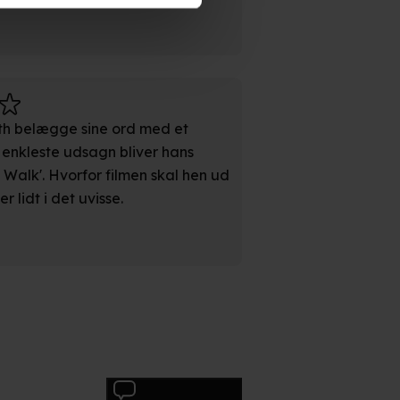
persondatapolitik.
th belægge sine ord med et
s enkleste udsagn bliver hans
n". Dine valg anvendes på
 Walk'. Hvorfor filmen skal hen ud
r lidt i det uvisse.
e. Det gør vi for at sikre
med vores partnere.
Du kan
litik
og
cookiepolitik
.
Skriv anmeldelse