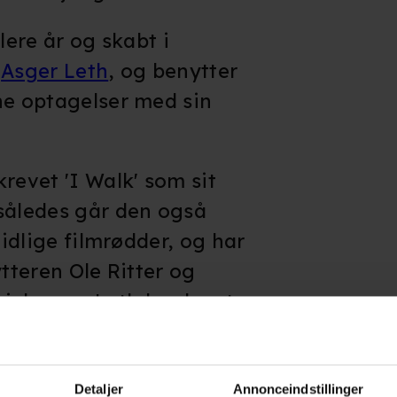
lere år og skabt i
n
Asger Leth
, og benytter
ne optagelser med sin
revet 'I Walk' som sit
således går den også
tidlige filmrødder, og har
ytteren Ole Ritter og
rich, som Leth har lavet
Motion Picture' (1970) og
)
.
(copyright: kino.dk)
Detaljer
Annonceindstillinger