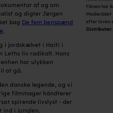
 dokumentar af og om
Filmen har i
nalist og digter Jørgen
Medierådet 
tået bag
De fem benspænd
efter loven 
Distributør
:
ke
.
g i jordskælvet i Haiti i
 Leths liv radikalt. Hans
denhen har ulykken
il at gå.
en danske legende, og vi
årige filmmager håndterer
t spirende livslyst - der
t ind i junglen.