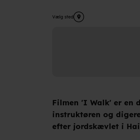
Vælg sted
Filmen 'I Walk' er en
instruktøren og diger
efter jordskævlet i Hai