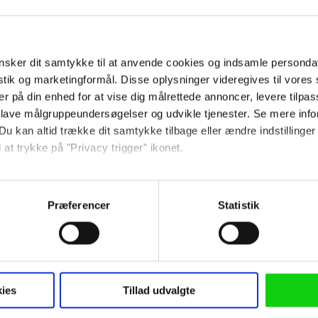
sker dit samtykke til at anvende cookies og indsamle personda
istik og marketingformål. Disse oplysninger videregives til vore
er på din enhed for at vise dig målrettede annoncer, levere tilpas
 lave målgruppeundersøgelser og udvikle tjenester. Se mere inf
erne
Du kan altid trække dit samtykke tilbage eller ændre indstillinger
 at trykke på "Privacy trigger" ikonet.
så gerne:
sninger om din placering, der kan være nøjagtig inden for få me
Præferencer
Statistik
Hvis 'I Walk' sætter punkt
 baseret på en scanning af dens unikke karakteristika (fingerprin
nerve, sjæl og umistelig sti
ebsitet.
n i mange forskellige
opfatter filmen som et
 anvende cookies og indsamle persondata om IP-adresse, ID og di
ninger videregives til vores samarbejdspartnere, der opbevarer o
d noget særligt
ies
Tillad udvalgte
ede annoncer, levere tilpasset indhold, foretage annonce- og indh
melankolsk, genstridig og