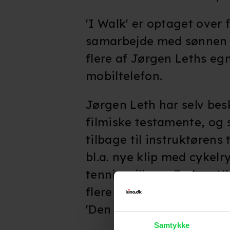
'I Walk' er optaget over f
samarbejde med sønne
flere af Jørgen Leths eg
mobiltelefon.
Jørgen Leth har selv besk
filmiske testamente, og 
tilbage til instruktørens 
bl.a. nye klip med cykelr
tennisspilleren Torben Ul
flere film om, herunder '
'Den umulige time' (1975
Samtykke