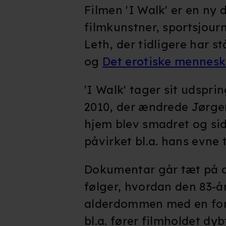
Filmen 'I Walk' er en ny
filmkunstner, sportsjour
Leth, der tidligere har s
og
Det erotiske mennes
'I Walk' tager sit udsprin
2010, der ændrede Jørgen
hjem blev smadret og si
påvirket bl.a. hans evne t
Dokumentar går tæt på d
følger, hvordan den 83-
alderdommen med en forsa
bl.a. fører filmholdet dyb