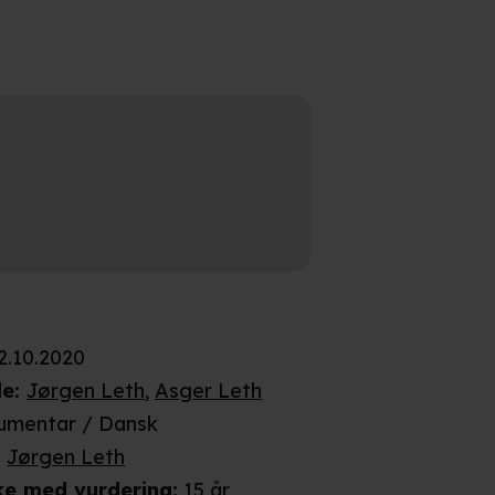
2.10.2020
de
:
Jørgen Leth
,
Asger Leth
umentar / Dansk
:
Jørgen Leth
ke
med vurdering
:
15 år