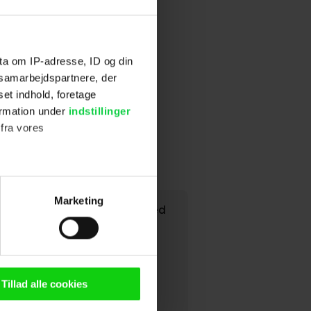
ta om IP-adresse, ID og din
s samarbejdspartnere, der
set indhold, foretage
ormation under
indstillinger
 fra vores
ter
Marketing
um for værket, er det gjort med
ting)
l.
n browser til statistik og
g tilgår oplysninger på din
Tillad alle cookies
oldsmåling, lave