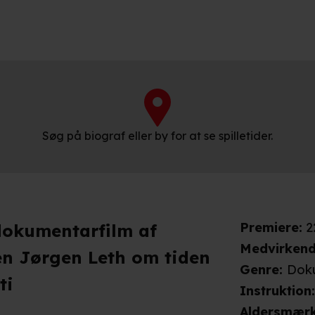
Søg på biograf eller by for at se spilletider.
Premiere
:
2
 dokumentarfilm af
Medvirken
en Jørgen Leth om tiden
Genre
:
Dok
ti
Instruktion
Aldersmær