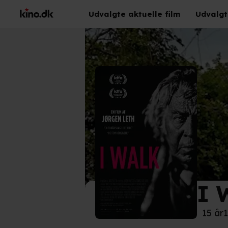
Udvalgte aktuelle film
Udvalgt
I 
©
Cam
15 år
1