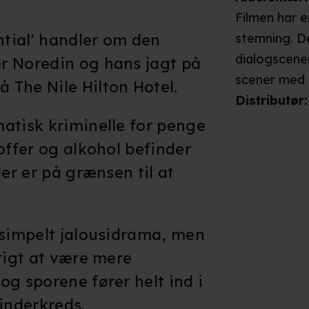
Filmen har
ntial' handler om den
stemning. D
dialogscene
r Noredin og hans jagt på
scener med 
 The Nile Hilton Hotel.
mod demonst
Distributør
:
skyder. En p
atisk kriminelle for penge
en gruppe m
offer og alkohol befinder
en motorcyk
der er på grænsen til at
skudsår. En
hold. En dræ
kvinde dræb
 simpelt jalousidrama, men
voldsomme im
rtigt at være mere
vurderes det
og sporene fører helt ind i
skræmmende 
inderkreds.