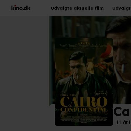
Udvalgte aktuelle film
Udvalgt
Ca
©
Sca
11 år
1