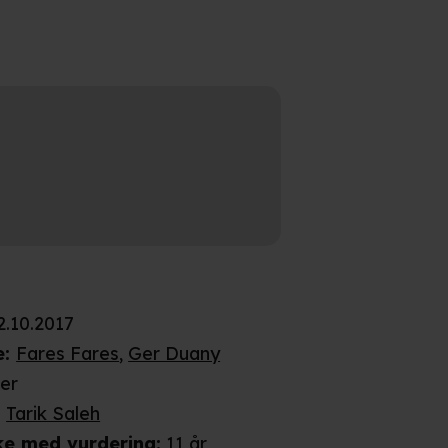
2.10.2017
e
:
Fares Fares
,
Ger Duany
ler
:
Tarik Saleh
ke
med vurdering
:
11 år