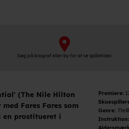
Søg på biograf eller by for at se spilletider.
Premiere
:
1
tial' (The Nile Hilton
Skuespiller
er med Fares Fares som
Genre
:
Thril
 en prostitueret i
Instruktion
Aldersmær