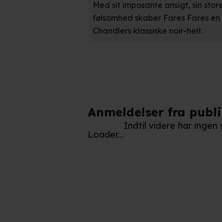
Med sit imposante ansigt, sin stor
Identificere din enhed bas
følsomhed skaber Fares Fares en 
Chandlers klassiske noir-helt.
Du kan altid trække dit samty
hele websitet.
Vi bruger egne cookies og coo
funktionalitet, generere stati
Når vi anvender cookies, beh
Anmeldelser fra publ
læse mere om vores brug af coo
Indtil videre har ingen
Loader...