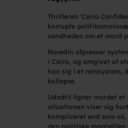
Thrilleren 'Cairo Confide
korrupte politikommissæ
sandheden om et mord på
Noredin afpresser system
i Cairo, og omgivet af st
han sig i et retssystem, 
kollapse.
Udadtil ligner mordet et
situationen viser sig hu
kompliceret end som så, 
den politiske magtelites 