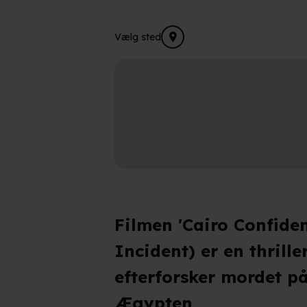
Vælg sted
Filmen 'Cairo Confiden
Incident) er en thrill
efterforsker mordet på
Ægypten