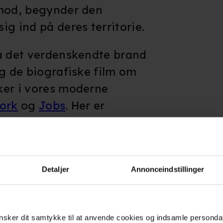
imod, begynder den
g ind på deres territorie.
på det verdenskendte brand
ig de biografiske film om
ker i vores moderne
ork
og
Jobs
. Her er
tydningsfuld, men ikke
patisk
.
(copyright:
Detaljer
Annonceindstillinger
sker dit samtykke til at anvende cookies og indsamle personda