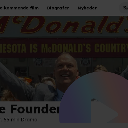
e kommende film
Biografer
Nyheder
e Founder
t. 55 min.
Drama