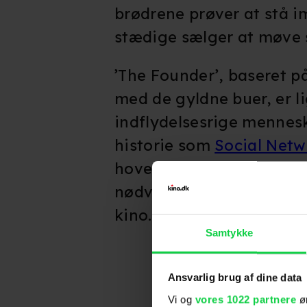
brødrene prøver at stå 
stædige sælger at møve si
’The Founder’, baseret 
med de gyldne buer, er l
indflydelsesrige mennes
historie som
Social Netw
hovedpersonen meget be
nødvendigvis særlig sym
kino.dk)
Samtykke
Ansvarlig brug af dine data
Vi og
vores 1022 partnere
øn