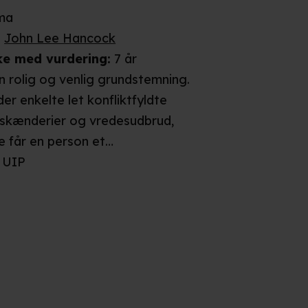
ma
:
John Lee Hancock
ke
med vurdering
:
7 år
n rolig og venlig grundstemning.
er enkelte let konfliktfyldte
skænderier og vredesudbrud,
e får en person et
de og falder pludseligt om på
UIP
 konflikterne overvejende
ialogen, og da grundstemningen
nlig, vurderes filmen kun at
 skræmmende på de yngste
 får derfor en 7års-grænse.