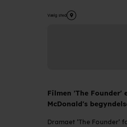
Vælg sted
Filmen 'The Founder' 
McDonald's begyndels
Dramaet ’The Founder’ fo