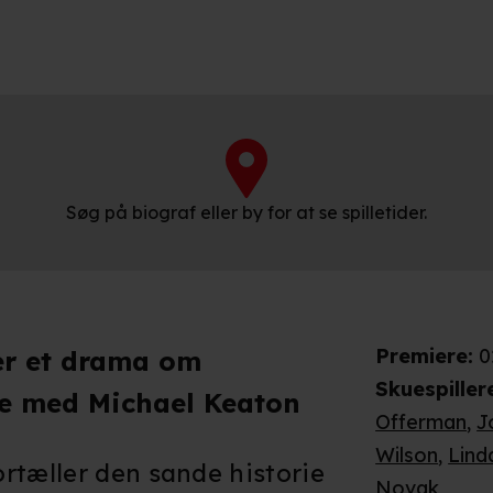
Søg på biograf eller by for at se spilletider.
Premiere
:
0
er et drama om
Skuespiller
e med Michael Keaton
Offerman
,
J
Wilson
,
Linda
rtæller den sande historie
Novak