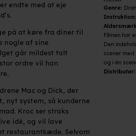
er endte med at eje
Genre
:
Dra
d’s.
Instruktion
Aldersmær
 på at køre fra diner til
Filmen har e
e nogle af sine
Den indehold
get går mildest talt
scener med 
stor ordre vil han
og i én scen
ildebefinden
Distributør
:
re.
gulvet. Idet
ødrene Mac og Dick, der
foregår i d
er let og ve
vt, nyt system, så kunderne
kunne virke
 mad. Kroc ser straks
børn, og den
ive idé, og vil lave
ået restaurantkæde. Selvom