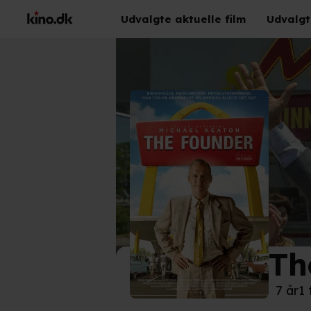
Udvalgte aktuelle film
Udvalgt
Th
©
UIP
7 år
1 