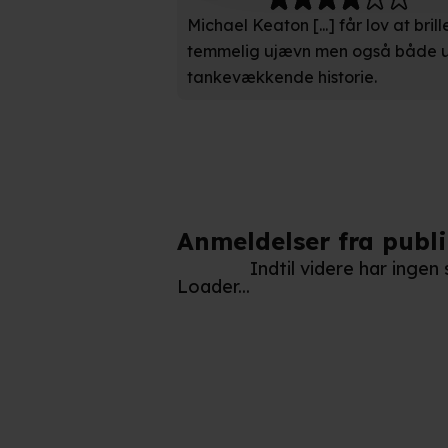
Indsamle præcise oplysnin
Michael Keaton [...] får lov at bril
Identificere din enhed bas
temmelig ujævn men også både 
tankevækkende historie.
Du kan altid trække dit samty
hele websitet.
Vi bruger egne cookies og coo
funktionalitet, generere stati
Når vi anvender cookies, beh
Anmeldelser fra publ
læse mere om vores brug af coo
Indtil videre har inge
Loader...