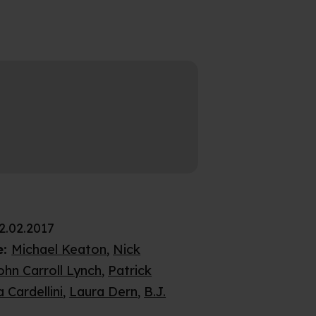
2.02.2017
e
:
Michael Keaton
,
Nick
ohn Carroll Lynch
,
Patrick
 Cardellini
,
Laura Dern
,
B.J.