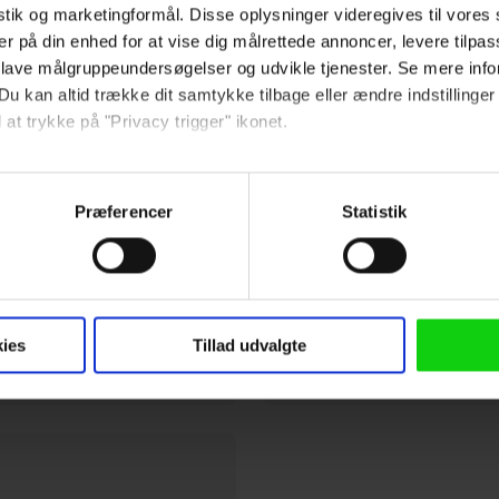
istik og marketingformål. Disse oplysninger videregives til vore
er på din enhed for at vise dig målrettede annoncer, levere tilpas
 lave målgruppeundersøgelser og udvikle tjenester. Se mere inf
erne
Du kan altid trække dit samtykke tilbage eller ændre indstillinger
 at trykke på "Privacy trigger" ikonet.
så gerne:
sninger om din placering, der kan være nøjagtig inden for få me
Præferencer
Statistik
BT
 baseret på en scanning af dens unikke karakteristika (fingerprin
nerende 'The Founder' har
ebsitet.
Udover Michael Keatons p
 anvende cookies og indsamle persondata om IP-adresse, ID og di
også en aktuel kommentar 
ninger videregives til vores samarbejdspartnere, der opbevarer o
ies
Tillad udvalgte
politiske klima, hvor isko
ede annoncer, levere tilpasset indhold, foretage annonce- og indh
almindelig anstændighed
ruppeindsigt. Se mere information under indstillinger og i vores 
så gerne: