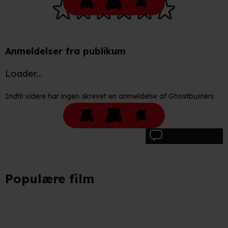
Når vi anvender cookies, behandler vi kortvarigt din IP-
adresse. IP-adressen kan blive delt med vores
partnere.
Du kan læse mere om vores brug af cookies og
Anmeldelser fra publikum
behandling af dine personoplysninger i både vores
privatlivspolitik
og
cookiepolitik
.
Loader...
Indtil videre har ingen skrevet en anmeldelse af Ghostbusters
Skriv anmeldelse
Populære film