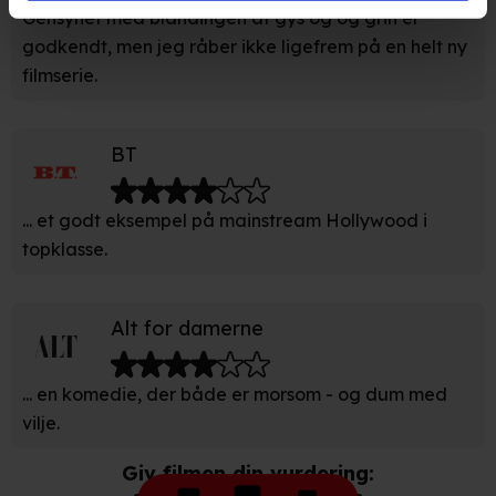
Gensynet med blandingen af gys og og grin er
opnå målgruppeindsigt. Se mere information
godkendt, men jeg råber ikke ligefrem på en helt ny
under indstillinger og i vores persondatapolitik.
filmserie.
Hvis du tillader det, vil vi også gerne:
BT
Indsamle præcise oplysninger om din placering, der
kan være nøjagtig inden for få meter
Identificere din enhed baseret på en scanning af dens
... et godt eksempel på mainstream Hollywood i
unikke karakteristika (fingerprinting)
topklasse.
Du kan altid trække dit samtykke tilbage eller ændre
indstillinger fra vores "Cookiedeklaration". Dine valg
Alt for damerne
anvendes på hele websitet.
... en komedie, der både er morsom - og dum med
Vi bruger egne cookies og cookies fra tredjeparter til at
vilje.
optimere dit besøg på vores hjemmeside. Det gør vi for
at sikre funktionalitet, generere statistik, huske dine
Giv filmen din vurdering:
præferencer og til markedsføring.