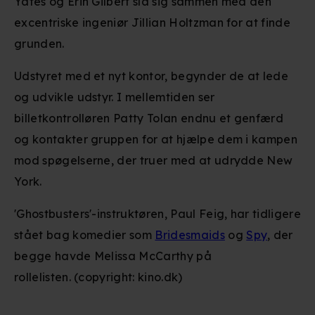
Yates og Erin Gilbert slå sig sammen med den
excentriske ingeniør Jillian Holtzman for at finde
grunden.
Udstyret med et nyt kontor, begynder de at lede
og udvikle udstyr. I mellemtiden ser
billetkontrolløren Patty Tolan endnu et genfærd
og kontakter gruppen for at hjælpe dem i kampen
mod spøgelserne, der truer med at udrydde New
York.
'Ghostbusters'-instruktøren, Paul Feig, har tidligere
stået bag komedier som
Bridesmaids
og
Spy
, der
begge havde Melissa McCarthy på
rollelisten. (copyright: kino.dk)