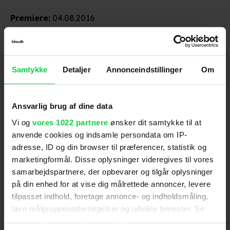
Premiere
:
04.08.2016
Skuespillere
:
Kristen Wiig
,
Melissa McCarthy
,
Kate
McKinnon
,
Leslie Jones
,
Chris Hemsworth
,
Neil
Casey
,
Michael Kenneth Williams
,
Andy Garcia
,
Bill
Samtykke
Detaljer
Annonceindstillinger
Om
Murray
Genre
:
Komedie / Adventure
Instruktion
:
Paul Feig
Ansvarlig brug af dine data
Aldersmærke
med vurdering
:
11 år
Vi og
vores 1022 partnere
ønsker dit samtykke til at
Filmen har en dramatisk og til tider uhyggelig
anvende cookies og indsamle persondata om IP-
grundstemning, og den indeholder mange
adresse, ID og din browser til præferencer, statistik og
voldsomme scener, hvor hovedfigurerne kæmper
marketingformål. Disse oplysninger videregives til vores
mod ondsindede spøgelser. I én uhyggelig scene
samarbejdspartnere, der opbevarer og tilgår oplysninger
jages en kvinde fx af en mannequindukke, der
Distributør
:
UIP
på din enhed for at vise dig målrettede annoncer, levere
pludseligt forvandler sig til et spøgelse. I en anden
tilpasset indhold, foretage annonce- og indholdsmåling,
scene ses en masse dæmoniske menneskekroppe,
lave målgruppeundersøgelser og udvikle tjenester. Se
som er spærret inde i akvarier. Da hovedfigurerne er
mere information under
indstillinger
og i vores