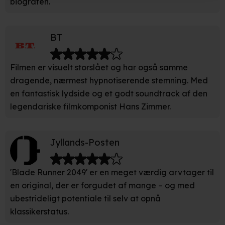
biografen.
Indsamle præcise oplysninger om din placering, der
kan være nøjagtig inden for få meter
BT
Identificere din enhed baseret på en scanning af dens
unikke karakteristika (fingerprinting)
Filmen er visuelt storslået og har også samme
Du kan altid trække dit samtykke tilbage eller ændre
dragende, nærmest hypnotiserende stemning. Med
indstillinger fra vores "Cookiedeklaration". Dine valg
en fantastisk lydside og et godt soundtrack af den
anvendes på hele websitet.
legendariske filmkomponist Hans Zimmer.
Vi bruger egne cookies og cookies fra tredjeparter til at
optimere dit besøg på vores hjemmeside. Det gør vi for
Jyllands-Posten
at sikre funktionalitet, generere statistik, huske dine
præferencer og til markedsføring.
'Blade Runner 2049' er en meget værdig arvtager til
Når vi anvender cookies, behandler vi kortvarigt din IP-
en original, der er forgudet af mange – og med
adresse. IP-adressen kan blive delt med vores
ubestrideligt potentiale til selv at opnå
partnere.
Du kan læse mere om vores brug af cookies og
klassikerstatus.
behandling af dine personoplysninger i både vores