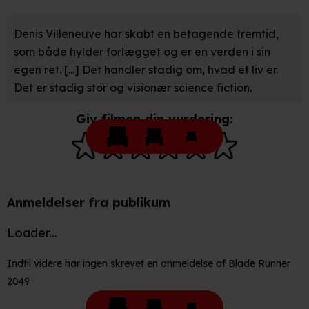
privatlivspolitik
og
cookiepolitik
.
Denis Villeneuve har skabt en betagende fremtid,
som både hylder forlægget og er en verden i sin
egen ret. [...] Det handler stadig om, hvad et liv er.
Det er stadig stor og visionær science fiction.
Giv filmen din vurdering:
Anmeldelser fra publikum
Loader...
Indtil videre har ingen skrevet en anmeldelse af Blade Runner
2049