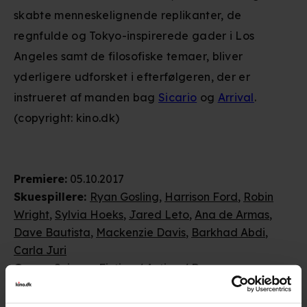
skabte menneskelignende replikanter, de
regnfulde og Tokyo-inspirerede gader i Los
Angeles samt de filosofiske temaer, bliver
yderligere udforsket i efterfølgeren, der er
instrueret af manden bag
Sicario
og
Arrival
.
(copyright: kino.dk)
Premiere
:
05.10.2017
Skuespillere
:
Ryan Gosling
,
Harrison Ford
,
Robin
Wright
,
Sylvia Hoeks
,
Jared Leto
,
Ana de Armas
,
Dave Bautista
,
Mackenzie Davis
,
Barkhad Abdi
,
Carla Juri
Genre
:
Science Fiction / Action / Drama
Instruktion
:
Denis Villeneuve
Aldersmærke
med vurdering
:
15 år