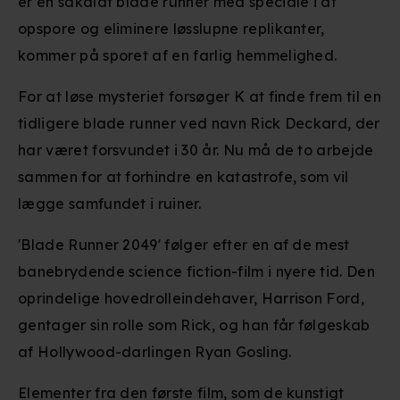
er en såkaldt blade runner med speciale i at
opspore og eliminere løsslupne replikanter,
kommer på sporet af en farlig hemmelighed.
For at løse mysteriet forsøger K at finde frem til en
tidligere blade runner ved navn Rick Deckard, der
har været forsvundet i 30 år. Nu må de to arbejde
sammen for at forhindre en katastrofe, som vil
lægge samfundet i ruiner.
'Blade Runner 2049' følger efter en af de mest
banebrydende science fiction-film i nyere tid. Den
oprindelige hovedrolleindehaver, Harrison Ford,
gentager sin rolle som Rick, og han får følgeskab
af Hollywood-darlingen Ryan Gosling.
Elementer fra den første film, som de kunstigt