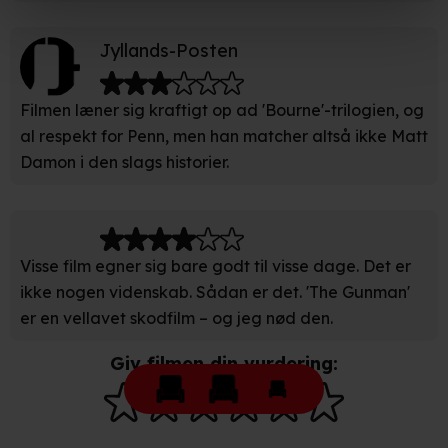
under indstillinger og i vores persondatapolitik.
Jyllands-Posten
Hvis du tillader det, vil vi også gerne:
Filmen læner sig kraftigt op ad 'Bourne'-trilogien, og
Indsamle præcise oplysninger om din placering, der
kan være nøjagtig inden for få meter
al respekt for Penn, men han matcher altså ikke Matt
Identificere din enhed baseret på en scanning af dens
Damon i den slags historier.
unikke karakteristika (fingerprinting)
Du kan altid trække dit samtykke tilbage eller ændre
indstillinger fra vores "Cookiedeklaration". Dine valg
Visse film egner sig bare godt til visse dage. Det er
anvendes på hele websitet.
ikke nogen videnskab. Sådan er det. 'The Gunman'
er en vellavet skodfilm – og jeg nød den.
Vi bruger egne cookies og cookies fra tredjeparter til at
optimere dit besøg på vores hjemmeside. Det gør vi for
Giv filmen din vurdering:
at sikre funktionalitet, generere statistik, huske dine
præferencer og til markedsføring.
Når vi anvender cookies, behandler vi kortvarigt din IP-