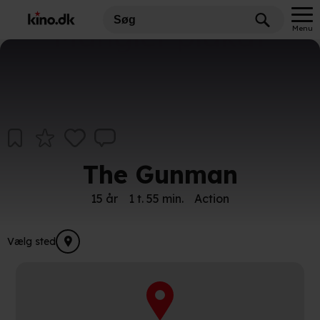
Mangler plakat
Menu
The Gunman
15 år
1 t. 55 min.
Action
Vælg sted