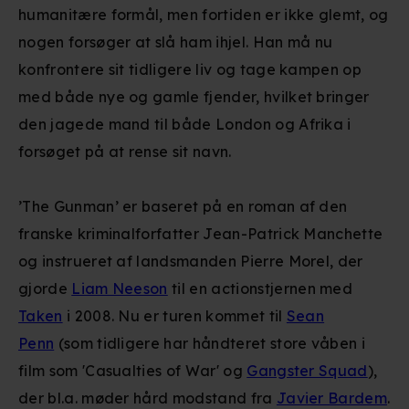
humanitære formål, men fortiden er ikke glemt, og
nogen forsøger at slå ham ihjel. Han må nu
konfrontere sit tidligere liv og tage kampen op
med både nye og gamle fjender, hvilket bringer
den jagede mand til både London og Afrika i
forsøget på at rense sit navn.
’The Gunman’ er baseret på en roman af den
franske kriminalforfatter Jean-Patrick Manchette
og instrueret af landsmanden Pierre Morel, der
gjorde
Liam Neeson
til en actionstjernen med
Taken
i 2008. Nu er turen kommet til
Sean
Penn
(som tidligere har håndteret store våben i
film som 'Casualties of War' og
Gangster Squad
),
der bl.a. møder hård modstand fra
Javier Bardem
.