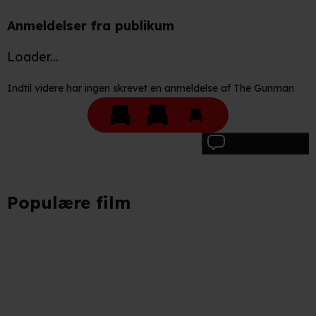
adresse. IP-adressen kan blive delt med vores
Anmeldelser fra publikum
partnere.
Du kan læse mere om vores brug af cookies og
behandling af dine personoplysninger i både vores
Loader...
privatlivspolitik
og
cookiepolitik
.
Indtil videre har ingen skrevet en anmeldelse af The Gunman
Skriv anmeldelse
Populære film