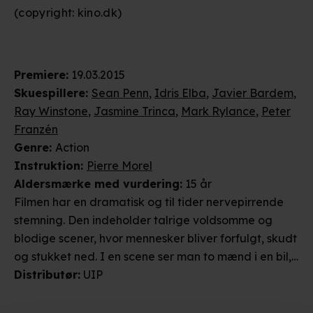
(copyright: kino.dk)
Premiere
:
19.03.2015
Skuespillere
:
Sean Penn
,
Idris Elba
,
Javier Bardem
,
Ray Winstone
,
Jasmine Trinca
,
Mark Rylance
,
Peter
Franzén
Genre
:
Action
Instruktion
:
Pierre Morel
Aldersmærke
med vurdering
:
15 år
Filmen har en dramatisk og til tider nervepirrende
stemning. Den indeholder talrige voldsomme og
blodige scener, hvor mennesker bliver forfulgt, skudt
og stukket ned. I en scene ser man to mænd i en bil,
der bliver ramt af et projektil. Her følger man
Distributør
:
UIP
kuglens bevægelse gennem manden i forsædets
hjerne og videre til manden i bagsædet. I en anden