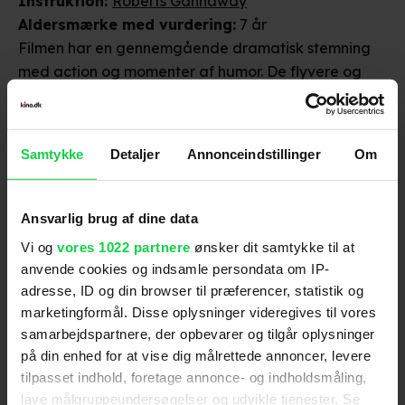
Instruktion
:
Roberts Gannaway
Aldersmærke
med vurdering
:
7 år
Filmen har en gennemgående dramatisk stemning
med action og momenter af humor. De flyvere og
køretøjer, som vi lærer at kende, fremstår som var
de levende personer, og de kommer ud for mange
voldsomme begivenheder. Navnlig er der en række
Distributør
:
Disney
Samtykke
Detaljer
Annonceindstillinger
Om
længerevarende scener med truende brande og
enkelte hvor centrale figurer trues af nedstyrtning
og udslettelse. Alt dette understøttes af kraftfuld
Ansvarlig brug af dine data
musik og effektlyde. Da filmen imidlertid foregår i et
Vi og
vores 1022 partnere
ønsker dit samtykke til at
animeret univers langt fra genkendelig virkelighed,
anvende cookies og indsamle persondata om IP-
og da hovedfigurerne er handlekraftige,
adresse, ID og din browser til præferencer, statistik og
"repareres" og overvinder deres modgang,
marketingformål. Disse oplysninger videregives til vores
Anmeldelser fra medierne
vurderes det, at filmen kun vil kunne virke
samarbejdspartnere, der opbevarer og tilgår oplysninger
skræmmende på de yngste børn.
på din enhed for at vise dig målrettede annoncer, levere
(
5
)
tilpasset indhold, foretage annonce- og indholdsmåling,
lave målgruppeundersøgelser og udvikle tjenester. Se