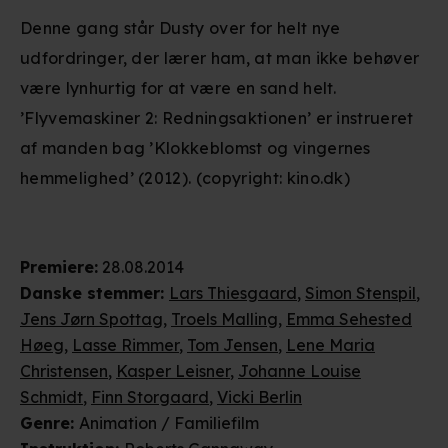
Denne gang står Dusty over for helt nye
udfordringer, der lærer ham, at man ikke behøver
være lynhurtig for at være en sand helt.
’Flyvemaskiner 2: Redningsaktionen’ er instrueret
af manden bag ’Klokkeblomst og vingernes
hemmelighed’ (2012). (copyright: kino.dk)
Premiere
:
28.08.2014
Danske stemmer
:
Lars Thiesgaard
,
Simon Stenspil
,
Jens Jørn Spottag
,
Troels Malling
,
Emma Sehested
Høeg
,
Lasse Rimmer
,
Tom Jensen
,
Lene Maria
Christensen
,
Kasper Leisner
,
Johanne Louise
Schmidt
,
Finn Storgaard
,
Vicki Berlin
Genre
:
Animation / Familiefilm