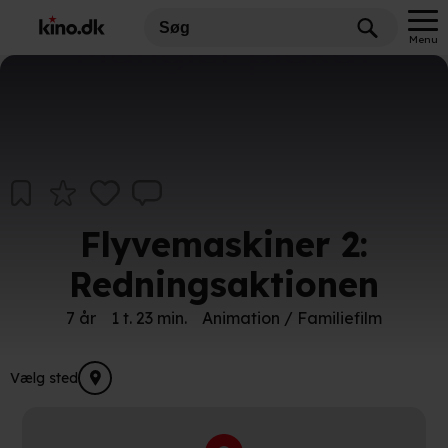
Mangler plakat
Menu
Flyvemaskiner 2:
Redningsaktionen
7 år
1 t. 23 min.
Animation / Familiefilm
Vælg sted